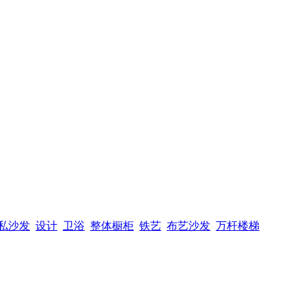
私沙发
设计
卫浴
整体橱柜
铁艺
布艺沙发
万杆楼梯