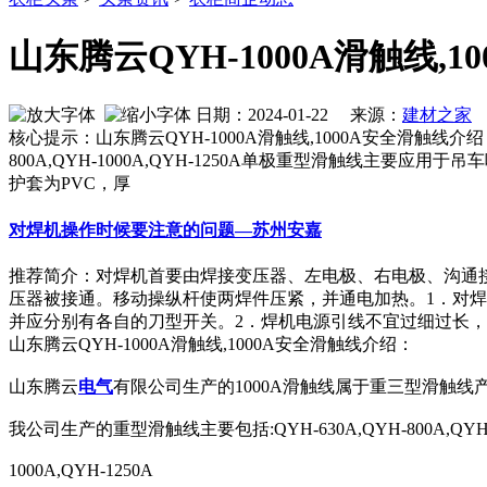
山东腾云QYH-1000A滑触线,
日期：2024-01-22 来源：
建材之家
作
核心提示：山东腾云QYH-1000A滑触线,1000A安全滑触线
800A,QYH-1000A,QYH-1250A单极重型滑触线
护套为PVC，厚
对焊机操作时候要注意的问题—苏州安嘉
推荐简介：对焊机首要由焊接变压器、左电极、右电极、沟通
压器被接通。移动操纵杆使两焊件压紧，并通电加热。1．对
并应分别有各自的刀型开关。2．焊机电源引线不宜过细过长，焊接时
山东腾云QYH-1000A滑触线,1000A安全滑触线介绍：
山东腾云
电气
有限公司生产的1000A滑触线属于重三型滑触线
我公司生产的重型滑触线主要包括:QYH-630A,QYH-800A,QYH
1000A,QYH-1250A