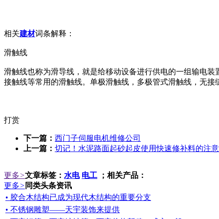
相关
建材
词条解释：
滑触线
滑触线也称为滑导线，就是给移动设备进行供电的一组输电装置。
接触线等常用的滑触线。单极滑触线，多极管式滑触线，无接
打赏
下一篇：
西门子伺服电机维修公司
上一篇：
切记！水泥路面起砂起皮使用快速修补料的注意
更多
>
文章标签：
水电
电工
；相关产品：
更多
>
同类头条资讯
• 胶合木结构已成为现代木结构的重要分支
• 不锈钢雕塑——天宇装饰来提供