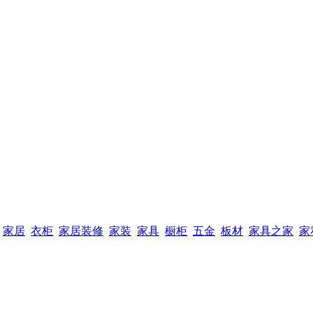
家居
衣柜
家居装修
家装
家具
橱柜
五金
板材
家具之家
家