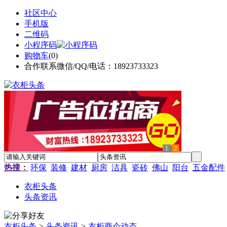
社区中心
手机版
二维码
小程序码
购物车
(
0
)
合作联系微信/QQ/电话：18923733323
1
2
热搜：
环保
装修
建材
厨房
洁具
瓷砖
佛山
阳台
五金配件
衣柜头条
头条资讯
衣柜头条
>
头条资讯
>
衣柜商企动态