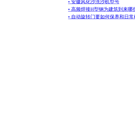
• 安徽风化沙洗沙机型号
• 高频焊接H型钢为建筑到来哪
• 自动旋转门要如何保养和日