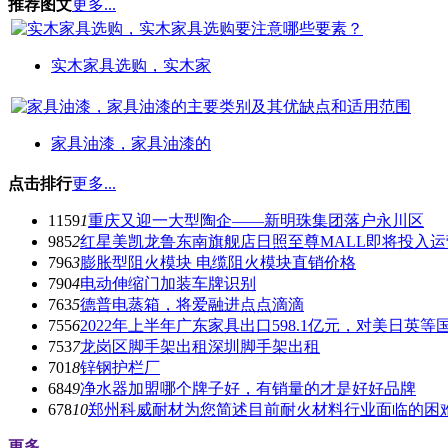
推荐图文
更多...
实木家具选购，实木家
家具油漆，家具油漆的
点击排行
更多...
1159
1
重庆又迎一大型陶企——新明珠集团落户永川区
985
2
红星美凯龙鲁东南旗舰店日照至尊MALL即将投入运
796
3
膨胀型阻火模块 电缆阻火模块直销价格
790
4
电动伸缩门加装车牌识别
763
5
德普电蒸箱，将爱融进点点滴滴
755
6
2022年上半年广东家具出口598.1亿元，对美日英
753
7
龙岗区脚手架出租深圳脚手架出租
701
8
锌钢护栏厂
684
9
净水器加盟哪个牌子好，有销量的才是好好品牌
678
10
郑州科威耐材为您简述目前耐火材料行业面临的困
更多...