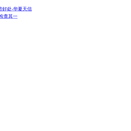
些好处-华夏天信
常检查其一