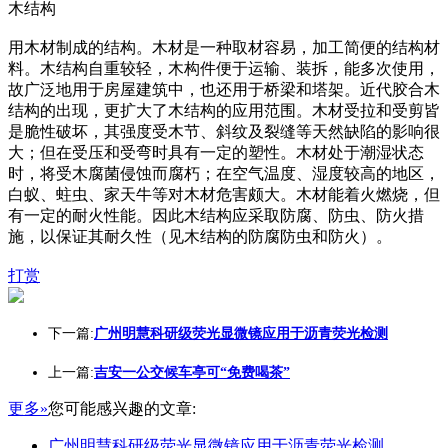
木结构
用木材制成的结构。木材是一种取材容易，加工简便的结构材
料。木结构自重较轻，木构件便于运输、装拆，能多次使用，
故广泛地用于房屋建筑中，也还用于桥梁和塔架。近代胶合木
结构的出现，更扩大了木结构的应用范围。木材受拉和受剪皆
是脆性破坏，其强度受木节、斜纹及裂缝等天然缺陷的影响很
大；但在受压和受弯时具有一定的塑性。木材处于潮湿状态
时，将受木腐菌侵蚀而腐朽；在空气温度、湿度较高的地区，
白蚁、蛀虫、家天牛等对木材危害颇大。木材能着火燃烧，但
有一定的耐火性能。因此木结构应采取防腐、防虫、防火措
施，以保证其耐久性（见木结构的防腐防虫和防火）。
打赏
下一篇:
广州明慧科研级荧光显微镜应用于沥青荧光检测
上一篇:
吉安一公交候车亭可“免费喝茶”
更多»
您可能感兴趣的文章:
广州明慧科研级荧光显微镜应用于沥青荧光检测