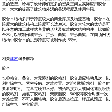
意的造型。给与了设计师们更多的想象空间去实际应用胶合
木，大大的提高了建筑物外观的美观程度及使用年限。
胶合木结构多用于跨度较大的商业库房及物流基地，胶合木在
跨度大的建筑结构上跨度可长达30米。胶合木较大的优势是可
以任意的加工成样式各异的形状及标准的木结构构件，比如胶
合木可以被制作成锥形、拱形、曲梁、锥形曲梁。在圆顶网状
结构中胶合木的拱形跨度可被制作成155米。
相关
建材
词条解释：
胶合
也称粘合、叠合。对无溶剂的胶粘剂，胶合后应错动几次，以
利排除空气、紧密接触、对准位置。对溶剂型胶粘剂，胶合时
要看准时机，过早过晚都不好。初始粘接力大或固化速度极快
的胶粘剂，如氯丁胶粘剂、聚胺脂胶、502胶等胶合时要一次
对准位置，不可来回错动。胶合后适当按压、锤压或滚压，以
赶除空气，密实胶层。