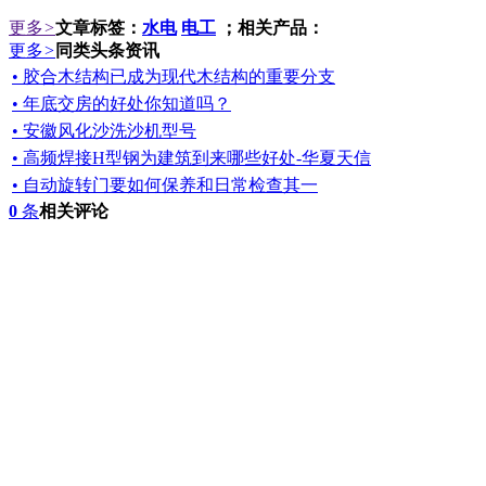
更多
>
文章标签：
水电
电工
；相关产品：
更多
>
同类头条资讯
• 胶合木结构已成为现代木结构的重要分支
• 年底交房的好处你知道吗？
• 安徽风化沙洗沙机型号
• 高频焊接H型钢为建筑到来哪些好处-华夏天信
• 自动旋转门要如何保养和日常检查其一
0
条
相关评论