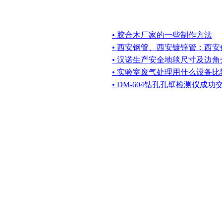
• 胶合木厂家的一些制作方法
• 西安钢管、西安镀锌管：西
• 汉诺生产安全地毯尺寸及边角
• 实验室废气处理用什么设备比
• DM-604钻孔孔壁检测仪成