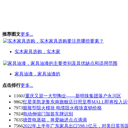
推荐图文
更多...
实木家具选购，实木家
家具油漆，家具油漆的
点击排行
更多...
1160
1
重庆又迎一大型陶企——新明珠集团落户永川区
986
2
红星美凯龙鲁东南旗舰店日照至尊MALL即将投入运
797
3
膨胀型阻火模块 电缆阻火模块直销价格
792
4
电动伸缩门加装车牌识别
763
5
德普电蒸箱，将爱融进点点滴滴
756
6
2022年上半年广东家具出口598.1亿元，对美日英