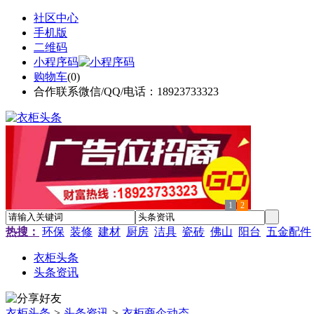
社区中心
手机版
二维码
小程序码
购物车
(
0
)
合作联系微信/QQ/电话：18923733323
1
2
热搜：
环保
装修
建材
厨房
洁具
瓷砖
佛山
阳台
五金配件
衣柜头条
头条资讯
衣柜头条
>
头条资讯
>
衣柜商企动态