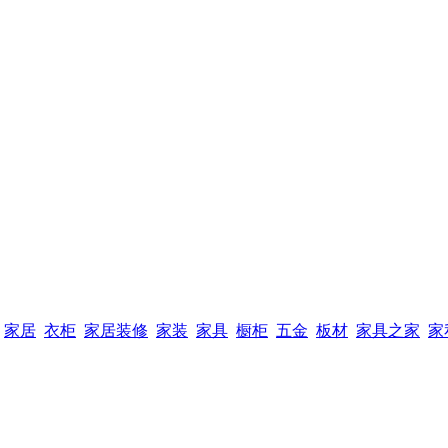
家居
衣柜
家居装修
家装
家具
橱柜
五金
板材
家具之家
家