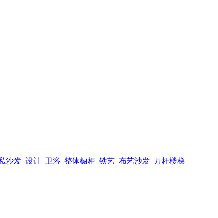
私沙发
设计
卫浴
整体橱柜
铁艺
布艺沙发
万杆楼梯