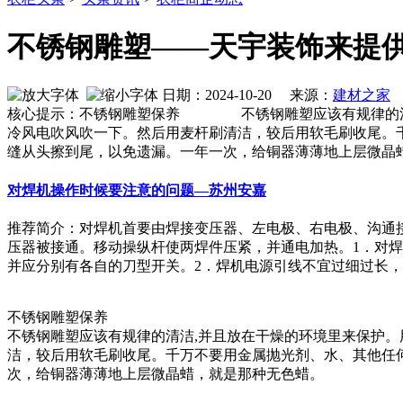
不锈钢雕塑——天宇装饰来提
日期：2024-10-20 来源：
建材之家
作
核心提示：不锈钢雕塑保养 不锈钢雕塑应该有规律的清洁
冷风电吹风吹一下。然后用麦杆刷清洁，较后用软毛刷收尾。
缝从头擦到尾，以免遗漏。一年一次，给铜器薄薄地上层微晶
对焊机操作时候要注意的问题—苏州安嘉
推荐简介：对焊机首要由焊接变压器、左电极、右电极、沟通
压器被接通。移动操纵杆使两焊件压紧，并通电加热。1．对
并应分别有各自的刀型开关。2．焊机电源引线不宜过细过长，焊接时
不锈钢雕塑保养
不锈钢雕塑应该有规律的清洁,并且放在干燥的环境里来保护
洁，较后用软毛刷收尾。千万不要用金属抛光剂、水、其他任
次，给铜器薄薄地上层微晶蜡，就是那种无色蜡。