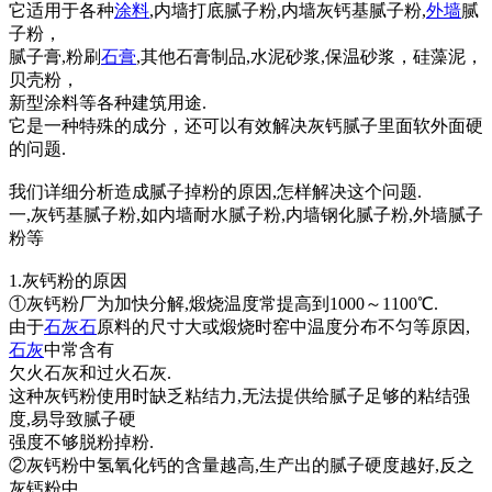
它适用于各种
涂料
,内墙打底腻子粉,内墙灰钙基腻子粉,
外墙
腻
子粉，
腻子膏,粉刷
石膏
,其他石膏制品,水泥砂浆,保温砂浆，硅藻泥，
贝壳粉，
新型涂料等各种建筑用途.
它是一种特殊的成分，还可以有效解决灰钙腻子里面软外面硬
的问题.
我们详细分析造成腻子掉粉的原因,怎样解决这个问题.
一,灰钙基腻子粉,如内墙耐水腻子粉,内墙钢化腻子粉,外墙腻子
粉等
1.灰钙粉的原因
①灰钙粉厂为加快分解,煅烧温度常提高到1000～1100℃.
由于
石灰石
原料的尺寸大或煅烧时窑中温度分布不匀等原因,
石灰
中常含有
欠火石灰和过火石灰.
这种灰钙粉使用时缺乏粘结力,无法提供给腻子足够的粘结强
度,易导致腻子硬
强度不够脱粉掉粉.
②灰钙粉中氢氧化钙的含量越高,生产出的腻子硬度越好,反之
灰钙粉中