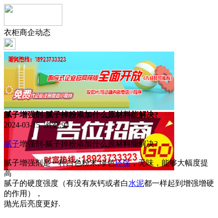
衣柜商企动态
腻子增强剂-腻子掉粉添加什么原材料能解决?
2024-03-15 浏览:
94
腻子
增强剂-腻子掉粉添加什么原材料能解决?
腻子增强剂是一种白色粉末,绿色
环保
，无味，能够大幅度提
高
腻子的硬度强度（有没有灰钙或者白
水泥
都一样起到增强增硬
的作用），
抛光后亮度更好.