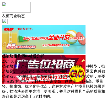
衣柜商企动态
挡渣块模具塑料材质分析
2024-08-05 浏览:
77
挡渣块
模具
产品的主要是用于生产挡渣块产品的一种模型，挡
渣块是近年来高速公路边坡地带常用的
水泥
制品，通常也叫做
挡渣石。这种模具产品在材质上一般是使用
塑料
材质的，主要
是 ABS 材质生产，材料具有密度高、硬度高、压强高、重量
轻、抗腐蚀、抗老化等优点，这种材质生产的模具脱模效果更
好，挡渣块表面更光滑，更美观；并且这种模具产品的质量和
寿命都是远远高于 PP 材质的。