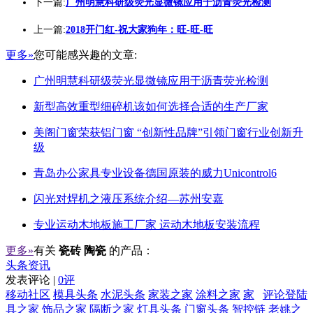
下一篇:
广州明慧科研级荧光显微镜应用于沥青荧光检测
上一篇:
2018开门红-祝大家狗年：旺-旺-旺
更多»
您可能感兴趣的文章:
广州明慧科研级荧光显微镜应用于沥青荧光检测
新型高效重型细碎机该如何选择合适的生产厂家
美阁门窗荣获铝门窗 “创新性品牌”引领门窗行业创新升
级
青岛办公家具专业设备德国原装的威力Unicontrol6
闪光对焊机之液压系统介绍—苏州安嘉
专业运动木地板施工厂家 运动木地板安装流程
更多»
有关
瓷砖 陶瓷
的产品：
头条资讯
发表评论 |
0评
移动社区
模具头条
水泥头条
家装之家
涂料之家
家
评论登陆
具之家
饰品之家
隔断之家
灯具头条
门窗头条
智控链
老姚之