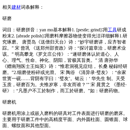
相关
建材
词条解释：
研磨
词目：研磨拼音：yan mo基本解释1. [pestle; grind]∶用
工具
研成
粉末2. [abrade polish]∶用磨料摩擦器物使变得光洁详细解释1.研
究琢磨。 唐贾岛《送僧归天台》诗：“妙宇研磨讲，应齐智者
踪。” 宋 曾巩 《送郑州邵资政》诗：“探讨篇章洽，研磨术业
该。” 明高攀龙《罗文庄公传》：“遂研磨体认於道心、人
心、理气、性命、神化、阴阳，皆极其旨奥。” 清 唐孙华
《赠南翔医士王灿英》诗：“惟君洞视见症结， 长桑 秘録经研
磨。”2.细磨使粉碎或光滑。 宋 陶谷 《清异录·璧友》：“余家
世寳一砚……背阴有字曰：‘璧友’。铭云：‘ 华先生 制。天受
玉质，研磨百为。夫惟岁寒，非友而谁？’” 宋 晁贯之 《墨经·
研》：“凡墨户不工於制作，而工於研磨。”如：研磨药物。
研磨机
研磨机用涂上或嵌入磨料的研具对工件表面进行研磨的磨床。
主要用于研磨工件中的高精度平面、内外圆柱面、圆锥面、球
面、螺纹面和其他型面。