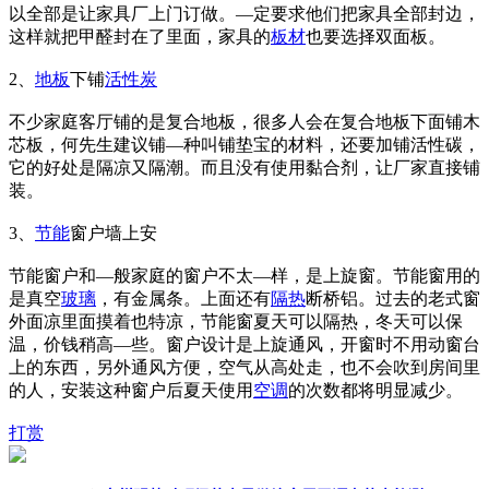
以全部是让家具厂上门订做。—定要求他们把家具全部封边，
这样就把甲醛封在了里面，家具的
板材
也要选择双面板。
2、
地板
下铺
活性炭
不少家庭客厅铺的是复合地板，很多人会在复合地板下面铺木
芯板，何先生建议铺—种叫铺垫宝的材料，还要加铺活性碳，
它的好处是隔凉又隔潮。而且没有使用黏合剂，让厂家直接铺
装。
3、
节能
窗户墙上安
节能窗户和—般家庭的窗户不太—样，是上旋窗。节能窗用的
是真空
玻璃
，有金属条。上面还有
隔热
断桥铝。过去的老式窗
外面凉里面摸着也特凉，节能窗夏天可以隔热，冬天可以保
温，价钱稍高—些。窗户设计是上旋通风，开窗时不用动窗台
上的东西，另外通风方便，空气从高处走，也不会吹到房间里
的人，安装这种窗户后夏天使用
空调
的次数都将明显减少。
打赏