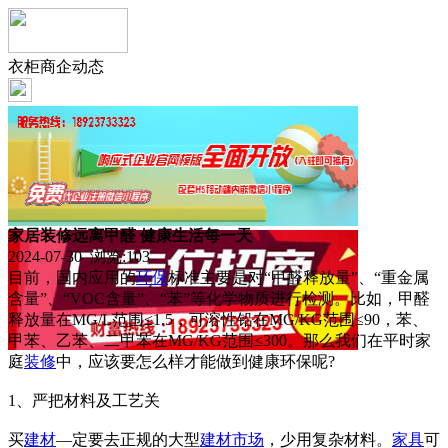
衣柜商企动态
家居装修远离甲醛 健康生活每一天
2024-07-30 浏览:
103
目前，国内应用的
环保
标准主要是对“甲醛释放量”、“重金属
含量”、“VOC含量”、“苯”等化学物质进行检测。比如，甲醛
释放量在MG/L范围≤1.5，可溶性铅在MG/KG范围≤90，苯、
甲苯、乙苯、二甲苯在MG/KG范围≤300。那么我们在平时家
庭
装修
中，应该要怎么样才能做到健康环保呢?
1、严把材料及工艺关
买
建材
—定要去正规的大型
建材市场
，少用复杂材料。
家具
可