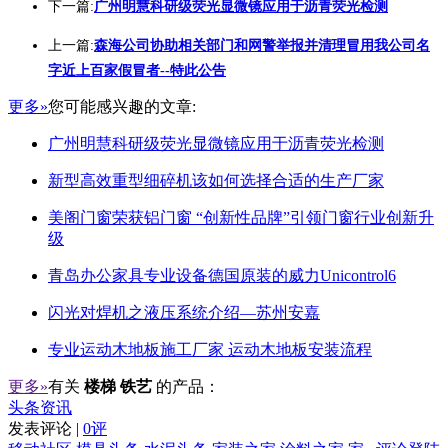
下一篇:
广州明慧科研级荧光显微镜应用于沥青荧光检测
上一篇:
森海公司协助相关部门和网警举报并清理冒用我公司名
字近上百家假冒者--特此公告
更多»
您可能感兴趣的文章:
广州明慧科研级荧光显微镜应用于沥青荧光检测
新型高效重型细碎机该如何选择合适的生产厂家
美阁门窗荣获铝门窗 “创新性品牌”引领门窗行业创新升
级
青岛办公家具专业设备德国原装的威力Unicontrol6
闪光对焊机之液压系统介绍—苏州安嘉
专业运动木地板施工厂家 运动木地板安装流程
更多»
有关
楼梯 铁艺
的产品：
头条资讯
发表评论 |
0评