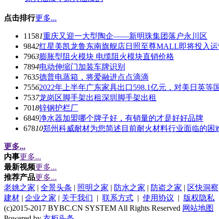
点击排行
更多...
1158
1
重庆又迎一大型陶企——新明珠集团落户永川区
984
2
红星美凯龙鲁东南旗舰店日照至尊MALL即将投入运
796
3
膨胀型阻火模块 电缆阻火模块直销价格
789
4
电动伸缩门加装车牌识别
763
5
德普电蒸箱，将爱融进点点滴滴
755
6
2022年上半年广东家具出口598.1亿元，对美日英
753
7
龙岗区脚手架出租深圳脚手架出租
701
8
锌钢护栏厂
684
9
净水器加盟哪个牌子好，有销量的才是好好品牌
678
10
郑州科威耐材为您简述目前耐火材料行业面临的困
更多...
内事
更多...
最新视频
更多...
推荐产品
更多...
老姚之家
|
全景头条
|
照明之家
|
防水之家
|
防盗之家
|
区快洞察
建材
|
企业之家
|
关于我们
|
联系方式
|
使用协议
|
版权隐私
(c)2015-2017 BYBC.CN SYSTEM All Rights Reserved
网站地图
Powered by
衣柜头条