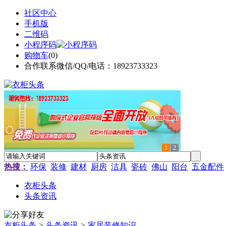
社区中心
手机版
二维码
小程序码
购物车
(
0
)
合作联系微信/QQ/电话：18923733323
1
2
热搜：
环保
装修
建材
厨房
洁具
瓷砖
佛山
阳台
五金配件
衣柜头条
头条资讯
衣柜头条
>
头条资讯
>
家居装修知识