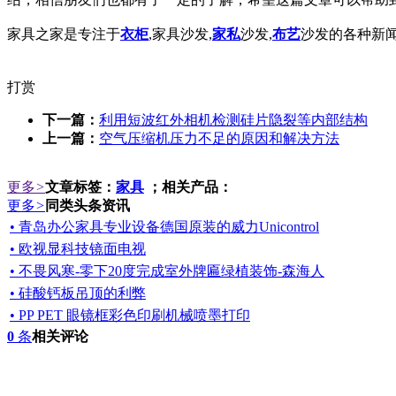
家具之家是专注于
衣柜
,家具沙发,
家私
沙发,
布艺
沙发的各种新闻
打赏
下一篇：
利用短波红外相机检测硅片隐裂等内部结构
上一篇：
空气压缩机压力不足的原因和解决方法
更多
>
文章标签：
家具
；相关产品：
更多
>
同类头条资讯
• 青岛办公家具专业设备德国原装的威力Unicontrol
• 欧视显科技镜面电视
• 不畏风寒-零下20度完成室外牌匾绿植装饰-森海人
• 硅酸钙板吊顶的利弊
• PP PET 眼镜框彩色印刷机械喷墨打印
0
条
相关评论