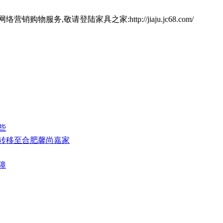
营销购物服务,敬请登陆家具之家:http://jiaju.jc68.com/
些
式转移至合肥馨尚嘉家
障