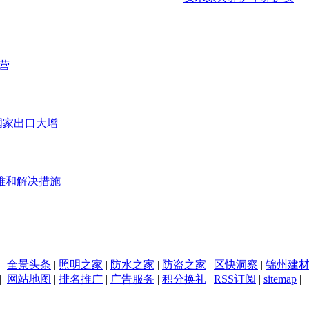
营
等国家出口大增
难和解决措施
|
全景头条
|
照明之家
|
防水之家
|
防盗之家
|
区快洞察
|
锦州建
|
网站地图
|
排名推广
|
广告服务
|
积分换礼
|
RSS订阅
|
sitemap
|