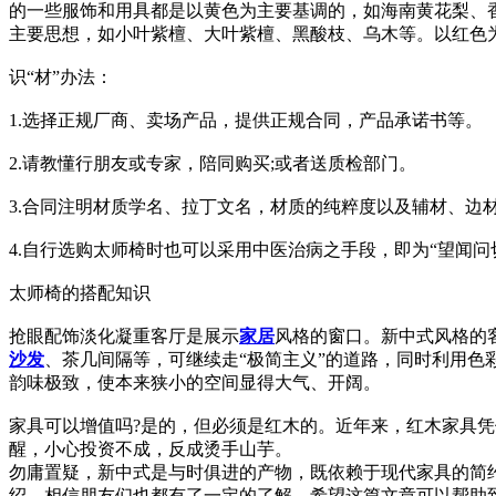
的一些服饰和用具都是以黄色为主要基调的，如海南黄花梨、香
主要思想，如小叶紫檀、大叶紫檀、黑酸枝、乌木等。以红色
识“材”办法：
1.选择正规厂商、卖场产品，提供正规合同，产品承诺书等。
2.请教懂行朋友或专家，陪同购买;或者送质检部门。
3.合同注明材质学名、拉丁文名，材质的纯粹度以及辅材、边
4.自行选购太师椅时也可以采用中医治病之手段，即为“望闻问
太师椅的搭配知识
抢眼配饰淡化凝重客厅是展示
家居
风格的窗口。新中式风格的
沙发
、茶几间隔等，可继续走“极简主义”的道路，同时利用
韵味极致，使本来狭小的空间显得大气、开阔。
家具可以增值吗?是的，但必须是红木的。近年来，红木家具
醒，小心投资不成，反成烫手山芋。
勿庸置疑，新中式是与时俱进的产物，既依赖于现代家具的简
绍，相信朋友们也都有了一定的了解，希望这篇文章可以帮助