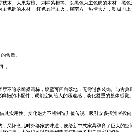
枝木、大果紫檀、 刺猬紫檀等。以黑色为主色调的木材，黑色
为主色调的木材， 红色五行主火，属南方，热情大方，积极向上
材的含量。
切”。
客厅不追求雕梁画栋，墙壁可四白落地，无需过多装饰。与古典
色彩鲜艳的小配件，调剂空间给人的压迫感，淡化凝重的整体感觉
凭借其实用性、文化魅力不断制造升值传说，吸引众多投资者投向
约，又怀念儿时外婆家的味道，便给新中式家具孕育了巨大的空
到你们喔。大家也可以登录到查看订阅更多相关内容和资讯。