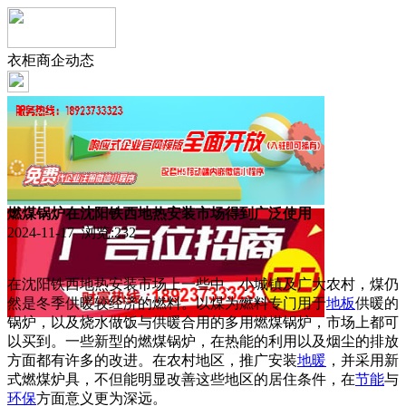
衣柜商企动态
燃煤锅炉在沈阳铁西地热安装市场得到广泛使用
2024-11-17 浏览:
232
在沈阳铁西地热安装市场上一些中、小城镇及广大农村，煤仍
然是冬季供暖较经济的燃料。以煤为燃料专门用于
地板
供暖的
锅炉，以及烧水做饭与供暖合用的多用燃煤锅炉，市场上都可
以买到。一些新型的燃煤锅炉，在热能的利用以及烟尘的排放
方面都有许多的改进。在农村地区，推广安装
地暖
，并采用新
式燃煤炉具，不但能明显改善这些地区的居住条件，在
节能
与
环保
方面意义更为深远。