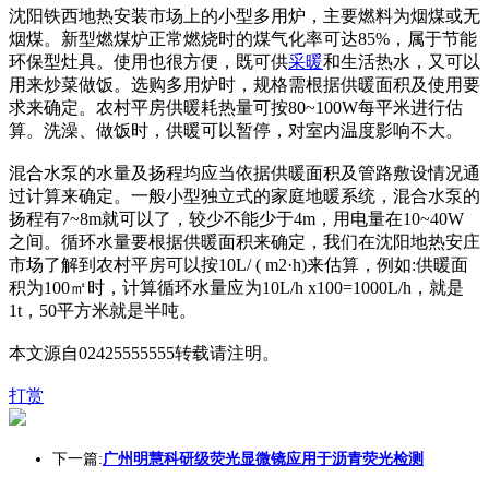
沈阳铁西地热安装市场上的小型多用炉，主要燃料为烟煤或无
烟煤。新型燃煤炉正常燃烧时的煤气化率可达85%，属于节能
环保型灶具。使用也很方便，既可供
采暖
和生活热水，又可以
用来炒菜做饭。选购多用炉时，规格需根据供暖面积及使用要
求来确定。农村平房供暖耗热量可按80~100W每平米进行估
算。洗澡、做饭时，供暖可以暂停，对室内温度影响不大。
混合水泵的水量及扬程均应当依据供暖面积及管路敷设情况通
过计算来确定。一般小型独立式的家庭地暖系统，混合水泵的
扬程有7~8m就可以了，较少不能少于4m，用电量在10~40W
之间。循环水量要根据供暖面积来确定，我们在沈阳地热安庄
市场了解到农村平房可以按10L/ ( m2·h)来估算，例如:供暖面
积为100㎡时，计算循环水量应为10L/h x100=1000L/h，就是
1t，50平方米就是半吨。
本文源自02425555555转载请注明。
打赏
下一篇:
广州明慧科研级荧光显微镜应用于沥青荧光检测