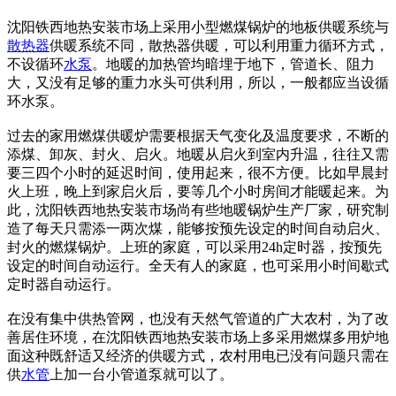
沈阳铁西地热安装市场上采用小型燃煤锅炉的地板供暖系统与
散热器
供暖系统不同，散热器供暖，可以利用重力循环方式，
不设循环
水泵
。地暖的加热管均暗埋于地下，管道长、阻力
大，又没有足够的重力水头可供利用，所以，一般都应当设循
环水泵。
过去的家用燃煤供暖炉需要根据天气变化及温度要求，不断的
添煤、卸灰、封火、启火。地暖从启火到室内升温，往往又需
要三四个小时的延迟时间，使用起来，很不方便。比如早晨封
火上班，晚上到家启火后，要等几个小时房间才能暖起来。为
此，沈阳铁西地热安装市场尚有些地暖锅炉生产厂家，研究制
造了每天只需添一两次煤，能够按预先设定的时间自动启火、
封火的燃煤锅炉。上班的家庭，可以采用24h定时器，按预先
设定的时间自动运行。全天有人的家庭，也可采用小时间歇式
定时器自动运行。
在没有集中供热管网，也没有天然气管道的广大农村，为了改
善居住环境，在沈阳铁西地热安装市场上多采用燃煤多用炉地
面这种既舒适又经济的供暖方式，农村用电已没有问题只需在
供
水管
上加一台小管道泵就可以了。