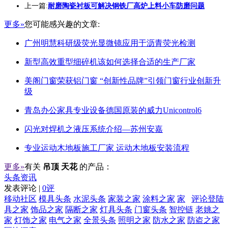
上一篇:
耐磨陶瓷衬板可解决钢铁厂高炉上料小车防磨问题
更多»
您可能感兴趣的文章:
广州明慧科研级荧光显微镜应用于沥青荧光检测
新型高效重型细碎机该如何选择合适的生产厂家
美阁门窗荣获铝门窗 “创新性品牌”引领门窗行业创新升
级
青岛办公家具专业设备德国原装的威力Unicontrol6
闪光对焊机之液压系统介绍—苏州安嘉
专业运动木地板施工厂家 运动木地板安装流程
更多»
有关
吊顶 天花
的产品：
头条资讯
发表评论 |
0评
移动社区
模具头条
水泥头条
家装之家
涂料之家
家
评论登陆
具之家
饰品之家
隔断之家
灯具头条
门窗头条
智控链
老姚之
家
灯饰之家
电气之家
全景头条
照明之家
防水之家
防盗之家