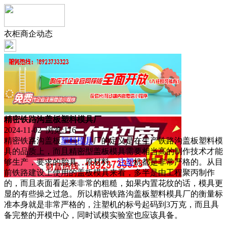
衣柜商企动态
精密铁路沟盖板塑料模具厂
2024-11-02 浏览:
116
精密铁路沟盖板
塑料
模具
厂的定义是在生产铁路沟盖板塑料模
具的品质上，而且精密型盖板模具需要相当高的制作技术才能
够生产，要求的胎具、原材料、
注塑
机都是非常严格的。从目
前铁路建设上使用的盖板模具来看，多半是由工程聚丙制作
的，而且表面看起来非常的粗糙，如果内置花纹的话，模具更
显的有些操之过急。所以精密铁路沟盖板塑料模具厂的衡量标
准本身就是非常严格的，注塑机的标号起码到3万克，而且具
备完整的开模中心，同时试模实验室也应该具备。