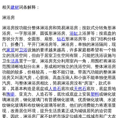
相关
建材
词条解释：
淋浴房
淋浴房按功能分整体淋浴房和简易淋浴房；按款式分转角形淋
浴房、一字形浴屏、圆弧形淋浴房、
浴缸
上浴屏等；按底盘的
形状分方形、全圆形、扇形、
钻石
形淋浴房等；按门结构分移
门、折叠门、平开门淋浴房等。淋浴房，单独的淋浴隔间，现
代
家居
对
卫浴
设施的要求越来越高，许多家庭都希望有一个独
立的洗浴空间，但由于居室卫生空间有限，只能把洗浴设施与
卫生
洁具
置于一室。淋浴房充分利用室内一角，用围栏将淋浴
范围清晰地划分出来，形成相对独立的洗浴空间。整体淋浴房
功能的较多，价格较高，一般不能订做。带蒸汽功能的整体淋
浴房又叫蒸汽房，心脏病、高血压病人和小孩不能单独使用蒸
汽房。与整体淋浴房相比，简易淋浴房没有“房顶”，款式丰
富，其基本构造是底盆或
人造石
底坎或
天然石
底坎，底盆质地
有
陶瓷
、亚克力、人造石等，底坎或底盆上安装
塑料
或钢化玻
璃淋浴房，钢化玻璃门有普通钢化玻璃、优质钢化玻璃、水波
纹钢化玻璃和布纹钢化玻璃等材质。他们的消费能力将逐渐显
现，改善居住环境，提升生活质素正成为城镇居民的迫切需
要。因此，淋浴房厂家不妨把市场定位瞄准二线城市和广大农