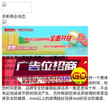
衣柜商企动态
在淋浴房上面贴防爆膜的，这膜好吗？
2024-10-16 浏览:
86
在淋浴房上面贴
防爆
膜的，这膜好吗？
淋浴房贴了防爆膜以后即使淋浴房
玻璃
破碎也能维持一个整体
形态，不会有碎片伤人，更重要的是您还能使用一段时间，给
您时间更换。品牌安全防爆膜贴淋浴房一般是质保十年，不会
有起泡或者开胶的情况产生。另外根据您淋浴房玻璃的厚度选
择安全防爆膜，6mm以上的玻璃较好选择4mil的安全防爆膜。