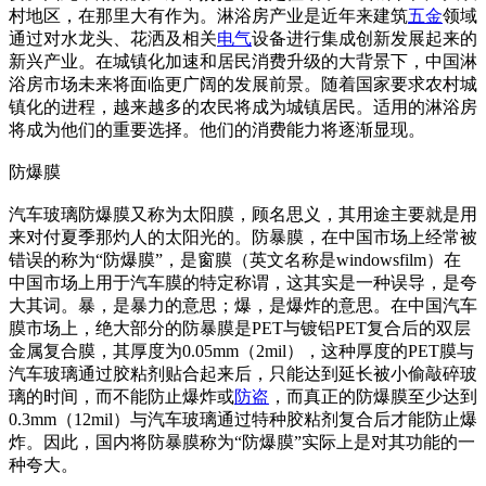
村地区，在那里大有作为。淋浴房产业是近年来建筑
五金
领域
通过对水龙头、花洒及相关
电气
设备进行集成创新发展起来的
新兴产业。在城镇化加速和居民消费升级的大背景下，中国淋
浴房市场未来将面临更广阔的发展前景。随着国家要求农村城
镇化的进程，越来越多的农民将成为城镇居民。适用的淋浴房
将成为他们的重要选择。他们的消费能力将逐渐显现。
防爆膜
汽车玻璃防爆膜又称为太阳膜，顾名思义，其用途主要就是用
来对付夏季那灼人的太阳光的。防暴膜，在中国市场上经常被
错误的称为“防爆膜”，是窗膜（英文名称是windowsfilm）在
中国市场上用于汽车膜的特定称谓，这其实是一种误导，是夸
大其词。暴，是暴力的意思；爆，是爆炸的意思。在中国汽车
膜市场上，绝大部分的防暴膜是PET与镀铝PET复合后的双层
金属复合膜，其厚度为0.05mm（2mil），这种厚度的PET膜与
汽车玻璃通过胶粘剂贴合起来后，只能达到延长被小偷敲碎玻
璃的时间，而不能防止爆炸或
防盗
，而真正的防爆膜至少达到
0.3mm（12mil）与汽车玻璃通过特种胶粘剂复合后才能防止爆
炸。因此，国内将防暴膜称为“防爆膜”实际上是对其功能的一
种夸大。