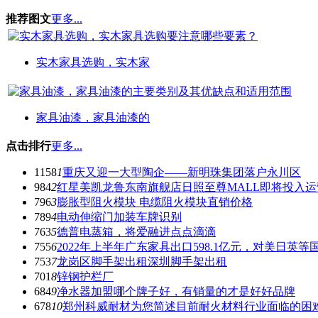
推荐图文
更多...
实木家具选购，实木家
家具油漆，家具油漆的
点击排行
更多...
1158
1
重庆又迎一大型陶企——新明珠集团落户永川区
984
2
红星美凯龙鲁东南旗舰店日照至尊MALL即将投入运
796
3
膨胀型阻火模块 电缆阻火模块直销价格
789
4
电动伸缩门加装车牌识别
763
5
德普电蒸箱，将爱融进点点滴滴
755
6
2022年上半年广东家具出口598.1亿元，对美日英
753
7
龙岗区脚手架出租深圳脚手架出租
701
8
锌钢护栏厂
684
9
净水器加盟哪个牌子好，有销量的才是好好品牌
678
10
郑州科威耐材为您简述目前耐火材料行业面临的困