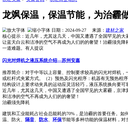
龙飒保温，保温节能，为治霾
日期：2024-09-27 来源：
建材之家
作
核心提示：近几年，尤其这几天，中国又遭遇了全国罕见的大雾霾
让蓝天白云和洁净的空气不再成为人们的的奢望！治霾须先降
一道难题。有人提议
闪光对焊机之液压系统介绍—苏州安嘉
推荐简介：对于中等以上容量、控制要求较高的闪光对焊机，
或杠杆式夹紧方式。（2）预热及闪光程序：机器有无预热程
结构设计上要求动夹具的运动应灵活轻巧，液压系统换向要可靠快速
近几年，尤其这几天，中国又遭遇了全国罕见的大雾霾，京津冀雾
和洁净的空气不再成为人们的的奢望！
治霾须先降耗
建筑和工业能耗占社会总能耗的70%，是治霾的首要任务。如
温、防火、
隔音
、
防水
、
环保
节能等多种功能的保温材料，对