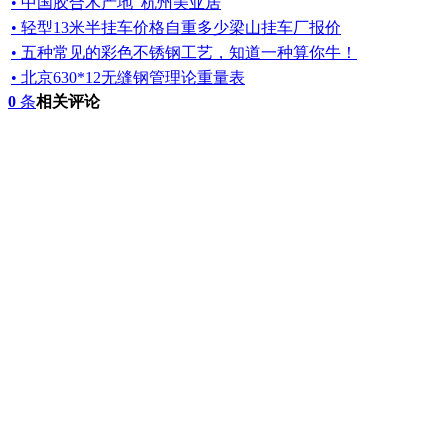
• 中国胶合木产地_杭州美亚居
• 轻型13米半挂车价格自重多少梁山挂车厂报价
• 五种常见的彩色不锈钢工艺，知道一种算你牛！
• 北京630*12无缝钢管理论重量表
0
条
相关评论