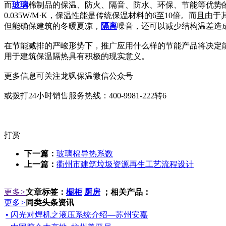
而
玻璃
棉制品的保温、防火、隔音、防水、环保、节能等优势
0.035W/M·K，保温性能是传统保温材料的6至10倍。
但能确保建筑的冬暖夏凉，
隔离
噪音，还可以减少结构温差造
在节能减排的严峻形势下，推广应用什么样的节能产品将决定
用于建筑保温隔热具有积极的现实意义。
更多信息可关注龙飒保温微信公众号
或拨打24小时销售服务热线：400-9981-222转6
打赏
下一篇：
玻璃棉导热系数
上一篇：
衢州市建筑垃圾资源再生工艺流程设计
更多
>
文章标签：
橱柜
厨房
；相关产品：
更多
>
同类头条资讯
• 闪光对焊机之液压系统介绍—苏州安嘉