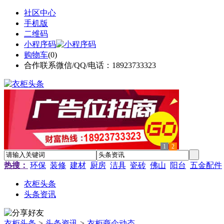
社区中心
手机版
二维码
小程序码
购物车
(
0
)
合作联系微信/QQ/电话：18923733323
1
2
热搜：
环保
装修
建材
厨房
洁具
瓷砖
佛山
阳台
五金配件
衣柜头条
头条资讯
衣柜头条
>
头条资讯
>
衣柜商企动态