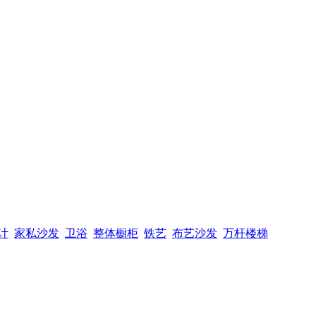
计
家私沙发
卫浴
整体橱柜
铁艺
布艺沙发
万杆楼梯