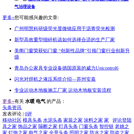
气治理设备
更多»
您可能感兴趣的文章:
广州明慧科研级荧光显微镜应用于沥青荧光检测
新型高效重型细碎机该如何选择合适的生产厂家
美阁门窗荣获铝门窗 “创新性品牌”引领门窗行业创新升
级
青岛办公家具专业设备德国原装的威力Unicontrol6
闪光对焊机之液压系统介绍—苏州安嘉
专业运动木地板施工厂家 运动木地板安装流程
更多»
有关
水暖 电气
的产品：
头条资讯
发表评论 |
0评
移动社区
模具头条
水泥头条
家装之家
涂料之家
家
评论登陆
具之家
饰品之家
隔断之家
灯具头条
门窗头条
智控链
老姚之
家
灯饰之家
电气之家
全景头条
照明之家
防水之家
防盗之家