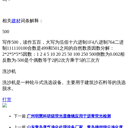
相关
建材
词条解释：
500
写作500，读作五百，大写为伍佰十六进制1F4八进制764二进
制111110100合数是499和501之间的自然数质因数分解：
2*2*5*5*5因数：1 2 4 5 10 20 25 50 100 250 500倒数为0.002相
反数为-500是个偶数等于2的2次方乘于5的三次方
洗沙机
洗沙机是一种轮斗式洗选设备。主要用于建筑沙石料等的洗选
脱水。
打赏
下一篇:
广州明慧科研级荧光显微镜应用于沥青荧光检测
上一篇:
山东青岛废气净化处理设备厂家，青岛德州烟尘净化废