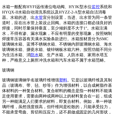
水箱一般配有HYFI远传液位电动阀、HYJK型水位
监控
系统和
HYQX-II水箱自动清洗系统以及HYZZ-2-A型水箱自洁消毒
器。水箱的进、出
水管
宜分别设置，当进、出水管为同一条管
道时，应在出水管上装设止回阀。水箱的连接口都必须良好的
焊接，同时尽量保持垂直，至少倾斜度不大于1°。水箱注满
水，不得有渗、漏水现象，不应有明显的变形现象，按照钢制
焊接常压容器有关满水实验条款进行。水箱按材质分为SMC
玻璃钢水箱、蓝博不锈钢水箱、不锈钢内胆玻璃钢水箱、海水
玻璃钢水箱、搪瓷水箱、镀锌钢板水箱六种。按照功能不同分
为生活水箱、消
防水
箱、生产水箱、人防水箱、家用水塔五
种，严格意义上厕所冲洗水箱和汽车水箱不属于水箱范畴。
玻璃钢
玻璃钢玻璃钢学名玻璃纤维增强
塑料
。它是以玻璃纤维及其制
品（玻璃布、带、毡、纱等）作为增强材料，以合成树脂作基
体材料的一种复合材料。复合材料的概念是指一种材料不能满
足使用要求，需要由两种或两种以上的材料复合在一起，组成
另一种能满足人们要求的材料，即复合材料。例如，单一种玻
璃纤维，虽然强度很高，但纤维间是松散的，只能承受拉力，
不能承受弯曲、剪切和压应力，还不易做成固定的几何形状，