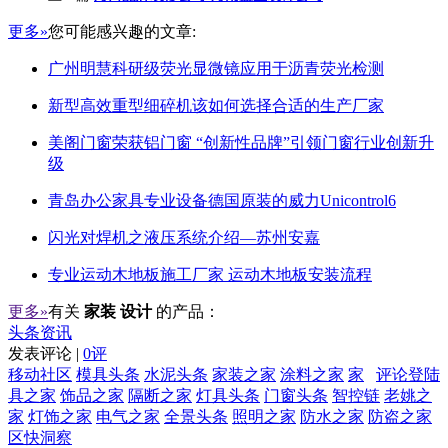
更多»
您可能感兴趣的文章:
广州明慧科研级荧光显微镜应用于沥青荧光检测
新型高效重型细碎机该如何选择合适的生产厂家
美阁门窗荣获铝门窗 “创新性品牌”引领门窗行业创新升
级
青岛办公家具专业设备德国原装的威力Unicontrol6
闪光对焊机之液压系统介绍—苏州安嘉
专业运动木地板施工厂家 运动木地板安装流程
更多»
有关
家装 设计
的产品：
头条资讯
发表评论 |
0评
移动社区
模具头条
水泥头条
家装之家
涂料之家
家
评论登陆
具之家
饰品之家
隔断之家
灯具头条
门窗头条
智控链
老姚之
家
灯饰之家
电气之家
全景头条
照明之家
防水之家
防盗之家
区快洞察