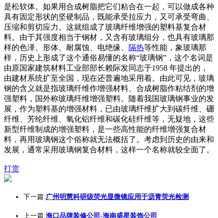
是松软体。如果用合成树脂把它们粘合在一起，可以做成各种
具有固定形状的坚硬制品，既能承受拉应力，又可承受弯曲、
压缩和剪切应力。这就组成了玻璃纤维增强的塑料基复合材
料。由于其强度相当于钢材，又含有玻璃组分，也具有玻璃那
样的色泽、形体、耐腐蚀、电绝缘、
隔热
等性能，象玻璃那
样，历史上形成了这个通俗易懂的名称“玻璃钢”，这个名词是
由原国家建筑材料工业部部长赖际发同志于1958 年提出的，
由建材系统扩至全国，现在还普遍地采用着。由此可见，玻璃
钢的含义就是指玻璃纤维作增强材料、合成树脂作粘结剂的增
强塑料，国外称玻璃纤维增强塑料。随着我国玻璃钢事业的发
展，作为塑料基的增强材料，已由玻璃纤维扩大到碳纤维、硼
纤维、芳纶纤维、氧化铝纤维和碳化硅纤维等，无疑地，这些
新型纤维制成的增强塑料，是一些高性能的纤维增强复合材
料，再用玻璃钢这个俗称就无法概括了。考虑到历史的由来和
发展，通常采用玻璃钢复合材料，这样一个名称就较全面了。
打赏
下一篇:
广州明慧科研级荧光显微镜应用于沥青荧光检测
上一篇:
海口品牌装修公司-海南盛星装饰公司