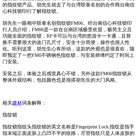
的指纹锁产品。胡先生就去了与台湾联泰名创的合作商台南信
心科技锁印行了解指纹锁。
胡先生一眼相中联泰名创指纹锁FM06。经台南信心科技锁印
行人员介绍，FM06是一款在台南区域极受欢迎，极简主义且
功能全面的指纹锁，RF卡可以与台湾的悠游卡一卡通，且替
换不需要很大的改门孔尺寸，安全十分简便，操作也很人性
化。听到这里，胡先生心有所动，这款的外观也是很喜欢，随
即预定了一把FM0不锈钢色指纹锁，与安装师傅约定了时间上
门安装。
安装之后，体验之后感觉真心不错，另外这款FM06指纹锁从
整体外观结构，包括颜色也是很搭胡先生的大门风格。
相关
建材
词条解释：
指纹锁
指纹锁指纹头指纹锁的英文名称是Fingerprint Lock.指纹是指手
指末端正面皮肤上凸凹不平的纹路，尽管指纹只是人体皮肤的