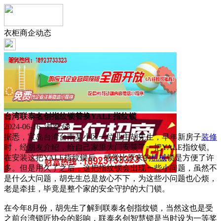
衣柜商企动态
台湾联泰名创指纹锁替换YALE指纹锁
2024-06-16 浏览:
68
据悉，宝岛台湾台南某小区一位业主胡先生，早年新房子
装修
时，经朋友介绍，给自己家里大门安装了一把YALE指纹锁。
在安装这把YALE指纹锁后，感觉比原来的
机械
锁是方便了许
多。但是用久了之后，这把指纹锁会出现一些小问题，虽然不
是什么大问题，胡先生总是放心不下，为这些小问题也心烦，
老是牵挂，毕竟是整个家的安全守护的大门锁。
在今年8月份，胡先生了解到联泰名创指纹锁，当然这也是受
之前台湾锁匠协会的影响，联泰名创智慧锁是当时设为一等奖