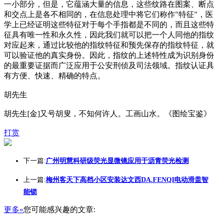
一小部分，但是，它蕴涵大量的信息，这些纹路在图案、断点
和交点上是各不相同的，在信息处理中将它们称作"特征"，医
学上已经证明这些特征对于每个手指都是不同的，而且这些特
征具有唯一性和永久性，因此我们就可以把一个人同他的指纹
对应起来，通过比较他的指纹特征和预先保存的指纹特征，就
可以验证他的真实身份。因此，指纹的上述特性成为识别身份
的最重要证据而广泛应用于公安刑侦及司法领域。指纹认证具
有方便、快速、精确的特点。
胡先生
胡先生[金]又号胡叟，不知何许人。工画山水。《图绘宝鉴》
打赏
下一篇:
广州明慧科研级荧光显微镜应用于沥青荧光检测
上一篇:
梅州客天下高档小区安装达文西DA.FENQI电动滑盖智
能锁
更多»
您可能感兴趣的文章: