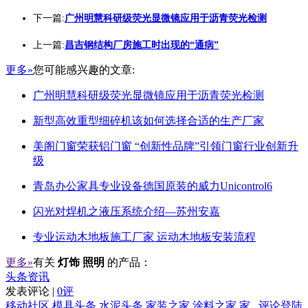
下一篇:
广州明慧科研级荧光显微镜应用于沥青荧光检测
上一篇:
昌吉钢结构厂房施工时出现的“通病”
更多»
您可能感兴趣的文章:
广州明慧科研级荧光显微镜应用于沥青荧光检测
新型高效重型细碎机该如何选择合适的生产厂家
美阁门窗荣获铝门窗 “创新性品牌”引领门窗行业创新升
级
青岛办公家具专业设备德国原装的威力Unicontrol6
闪光对焊机之液压系统介绍—苏州安嘉
专业运动木地板施工厂家 运动木地板安装流程
更多»
有关
灯饰 照明
的产品：
头条资讯
发表评论 |
0评
移动社区
模具头条
水泥头条
家装之家
涂料之家
家
评论登陆