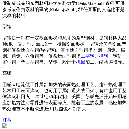
供制成成品的东西材料科学材料力学[Data;Material]∶资料;可供
参考或作为素材的事物[Makings;Stuff]∶胜任某事的人选他不是
演戏的材料
型钢
型钢是一种有一定截面形状和尺寸的条型钢材，是钢材四大品
种(板、管、型、丝 )之一。根据断面形状，型钢分简单断面型
钢和复杂断面型钢(异型钢)。简单断面型钢指方钢、圆钢、扁
钢、角钢、六角钢等；复杂断面型钢指
工字钢
、
槽钢
、钢轨、
窗框钢、弯曲型钢等。型钢一般用于
机械
加工、结构连接等。
高频
用感应电流使工件局部加热的表面热处理工艺。这种热处理工
艺常用于表面淬火，也可用于局部退火或回火，有时也用于整
体淬火和回火。20世纪30年代初，美国、苏联先后开始应用感
应加热方法对零件进行表面淬火。随着工业的发展，感应加热
热处理技术不断改进,应用范围也不断扩大。
打赏