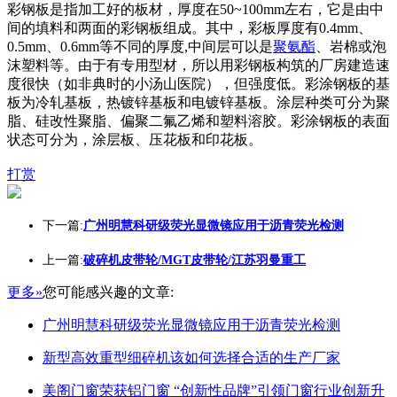
彩钢板是指加工好的板材，厚度在50~100mm左右，它是由中
间的填料和两面的彩钢板组成。其中，彩板厚度有0.4mm、
0.5mm、0.6mm等不同的厚度,中间层可以是
聚氨酯
、岩棉或泡
沫塑料等。由于有专用型材，所以用彩钢板构筑的厂房建造速
度很快（如非典时的小汤山医院），但强度低。彩涂钢板的基
板为冷轧基板，热镀锌基板和电镀锌基板。涂层种类可分为聚
脂、硅改性聚脂、偏聚二氟乙烯和塑料溶胶。彩涂钢板的表面
状态可分为，涂层板、压花板和印花板。
打赏
下一篇:
广州明慧科研级荧光显微镜应用于沥青荧光检测
上一篇:
破碎机皮带轮/MGT皮带轮/江苏羽曼重工
更多»
您可能感兴趣的文章:
广州明慧科研级荧光显微镜应用于沥青荧光检测
新型高效重型细碎机该如何选择合适的生产厂家
美阁门窗荣获铝门窗 “创新性品牌”引领门窗行业创新升