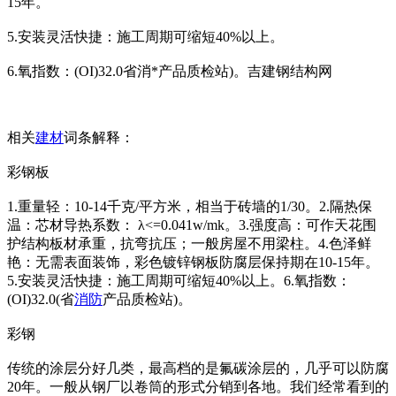
15年。
5.安装灵活快捷：施工周期可缩短40%以上。
6.氧指数：(OI)32.0省消*产品质检站)。吉建钢结构网
相关
建材
词条解释：
彩钢板
1.重量轻：10-14千克/平方米，相当于砖墙的1/30。2.隔热保
温：芯材导热系数： λ<=0.041w/mk。3.强度高：可作天花围
护结构板材承重，抗弯抗压；一般房屋不用梁柱。4.色泽鲜
艳：无需表面装饰，彩色镀锌钢板防腐层保持期在10-15年。
5.安装灵活快捷：施工周期可缩短40%以上。6.氧指数：
(OI)32.0(省
消防
产品质检站)。
彩钢
传统的涂层分好几类，最高档的是氟碳涂层的，几乎可以防腐
20年。一般从钢厂以卷筒的形式分销到各地。我们经常看到的