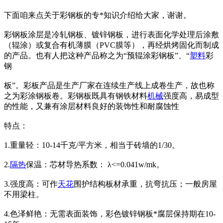
下面咱来点关于彩钢板的专*知识介绍给大家，谢谢。
彩钢板涂层是冷轧钢板、镀锌钢板，进行表面化学处理后涂敷
（辊涂）或复合有机薄膜（PVC膜等），再经烘烤固化而制成
的产品。也有人把这种产品称之为“预辊涂彩钢板”、“
塑料
彩
钢
板”。彩板产品是生产厂家在连续生产线上成卷生产，故也称
之为彩涂钢板卷。彩钢板既具有钢铁材料
机械
强度高，易成型
的性能，又兼有涂层材料良好的装饰性和耐腐蚀性
特点：
1.重量轻：10-14千克/平方米，相当于砖墙的1/30。
2.
隔热
保温：芯材导热系数： λ<=0.041w/mk。
3.强度高：可作
天花
围护结构板材承重，抗弯抗压；一般房屋
不用梁柱。
4.色泽鲜艳：无需表面装饰，彩色镀锌钢板*腐层保持期在10-