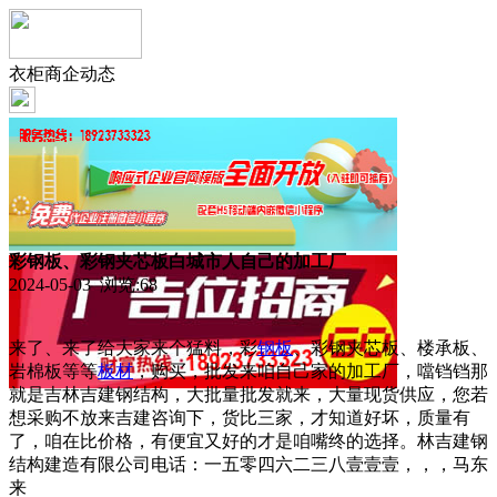
衣柜商企动态
彩钢板、彩钢夹芯板白城市人自己的加工厂
2024-05-03 浏览:
68
来了、来了给大家来个猛料，彩
钢板
、彩钢夹芯板、楼承板、
岩棉板等等
板材
，购买，批发来咱自己家的加工厂，噹铛铛那
就是吉林吉建钢结构，大批量批发就来，大量现货供应，您若
想采购不放来吉建咨询下，货比三家，才知道好坏，质量有
了，咱在比价格，有便宜又好的才是咱嘴终的选择。林吉建钢
结构建造有限公司电话：一五零四六二三八壹壹壹，，，马东
来