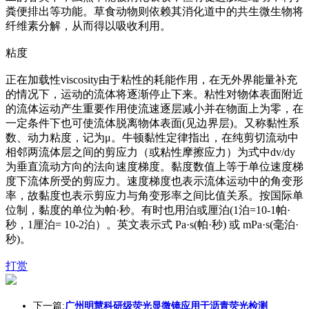
粪便排出等功能。草食动物则依赖其消化道中的共生微生物将
纤维素分解，从而得以吸收利用。
粘度
正在加载性viscosity由于粘性的耗能作用，在无外界能量补充
的情况下，运动的流体将逐渐停止下来。粘性对物体表面附近
的流体运动产生重要作用使流速逐层减小并在物面上为零，在
一定条件下也可使流体脱离物体表面(见边界层)。又称黏性系
数、动力粘度，记为μ。牛顿黏性定律指出，在纯剪切流动中
相邻两流体层之间的剪应力（或粘性摩擦应力）为式中dv/dy
为垂直流动方向的法向速度梯度。黏度数值上等于单位速度梯
度下流体所受的剪应力。速度梯度也表示流体运动中的角变形
率，故黏度也表示剪应力与角变形率之间比值关系。按国际单
位制，黏度的单位为帕·秒。有时也用泊或厘泊(1泊=10-1帕·
秒，1厘泊= 10-2泊）。英文表示式 Pa·s(帕·秒) 或 mPa·s(毫泊·
秒)。
打赏
下一篇:
广州明慧科研级荧光显微镜应用于沥青荧光检测