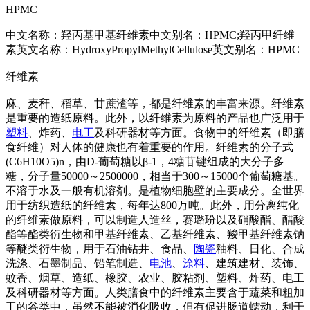
HPMC
中文名称：羟丙基甲基纤维素中文别名：HPMC;羟丙甲纤维
素英文名称：HydroxyPropylMethylCellulose英文别名：HPMC
纤维素
麻、麦秆、稻草、甘蔗渣等，都是纤维素的丰富来源。纤维素
是重要的造纸原料。此外，以纤维素为原料的产品也广泛用于
塑料
、炸药、
电工
及科研器材等方面。食物中的纤维素（即膳
食纤维）对人体的健康也有着重要的作用。纤维素的分子式
(C6H10O5)n，由D-葡萄糖以β-1，4糖苷键组成的大分子多
糖，分子量50000～2500000，相当于300～15000个葡萄糖基。
不溶于水及一般有机溶剂。是植物细胞壁的主要成分。全世界
用于纺织造纸的纤维素，每年达800万吨。此外，用分离纯化
的纤维素做原料，可以制造人造丝，赛璐玢以及硝酸酯、醋酸
酯等酯类衍生物和甲基纤维素、乙基纤维素、羧甲基纤维素钠
等醚类衍生物，用于石油钻井、食品、
陶瓷
釉料、日化、合成
洗涤、石墨制品、铅笔制造、
电池
、
涂料
、建筑建材、装饰、
蚊香、烟草、造纸、橡胶、农业、胶粘剂、塑料、炸药、电工
及科研器材等方面。人类膳食中的纤维素主要含于蔬菜和粗加
工的谷类中，虽然不能被消化吸收，但有促进肠道蠕动，利于