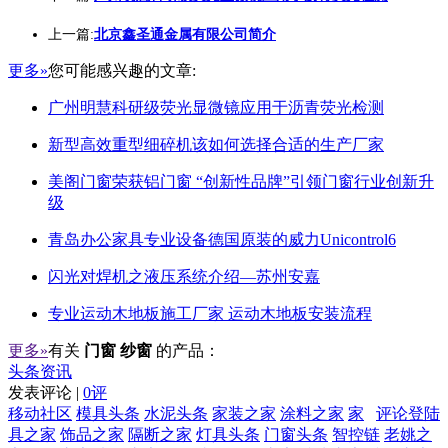
上一篇:
北京鑫圣通金属有限公司简介
更多»
您可能感兴趣的文章:
广州明慧科研级荧光显微镜应用于沥青荧光检测
新型高效重型细碎机该如何选择合适的生产厂家
美阁门窗荣获铝门窗 “创新性品牌”引领门窗行业创新升
级
青岛办公家具专业设备德国原装的威力Unicontrol6
闪光对焊机之液压系统介绍—苏州安嘉
专业运动木地板施工厂家 运动木地板安装流程
更多»
有关
门窗 纱窗
的产品：
头条资讯
发表评论 |
0评
移动社区
模具头条
水泥头条
家装之家
涂料之家
家
评论登陆
具之家
饰品之家
隔断之家
灯具头条
门窗头条
智控链
老姚之