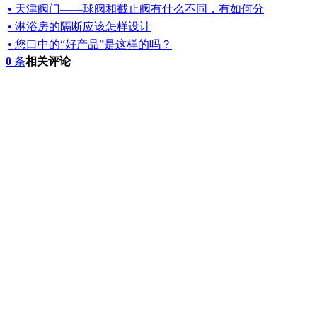
• 天津阀门——球阀和截止阀有什么不同，有如何分
• 淋浴房的隔断应该怎样设计
• 您口中的“好产品”是这样的吗？
0
条
相关评论