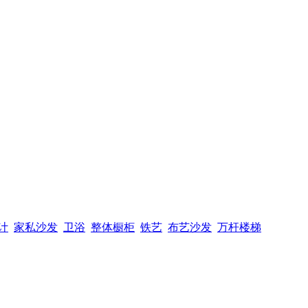
计
家私沙发
卫浴
整体橱柜
铁艺
布艺沙发
万杆楼梯