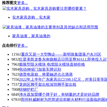
推荐图文
更多...
实木家具选购，实木家
家具油漆，家具油漆的
点击排行
更多...
1156
1
重庆又迎一大型陶企——新明珠集团落户永川区
983
2
红星美凯龙鲁东南旗舰店日照至尊MALL即将投入运
796
3
膨胀型阻火模块 电缆阻火模块直销价格
789
4
电动伸缩门加装车牌识别
762
5
德普电蒸箱，将爱融进点点滴滴
755
6
2022年上半年广东家具出口598.1亿元，对美日英
753
7
龙岗区脚手架出租深圳脚手架出租
700
8
锌钢护栏厂
684
9
净水器加盟哪个牌子好，有销量的才是好好品牌
678
10
郑州科威耐材为您简述目前耐火材料行业面临的困