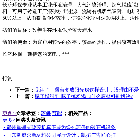
长济环保专业从事工业环境治理、大气污染治理、烟气脱硫脱硝
料，可用于铸造工厂混砂粉尘过滤、浇铸有机废气吸附、电炉
50%以上，从而提高净化效率，使得净化率可达90%以上。
我们的目标：改善生存环境保护蓝天碧水
我们的使命：为客户用较快的效率，较高的热忱，提供较有效
长济环保，期待您的来电，***
打赏
下一篇：
见识了！露台变成阳光房这样设计，没理由不爱
上一篇：
腻子增强剂-腻子掉粉添加什么原材料能解决?
更多
>
文章标签：
环保
节能
；相关产品：
更多
>
同类头条资讯
• 郑州重锤式破碎机真正成为绿色环保的破石机设备
• 山东凯威尔新材料公司展厅设计，凯拓广告匠心打