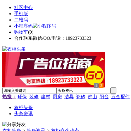
社区中心
手机版
二维码
小程序码
购物车
(
0
)
合作联系微信/QQ/电话：18923733323
1
2
热搜：
环保
装修
建材
厨房
洁具
瓷砖
佛山
阳台
五金配件
衣柜头条
头条资讯
衣柜头条
>
头条资讯
>
衣柜商企动态