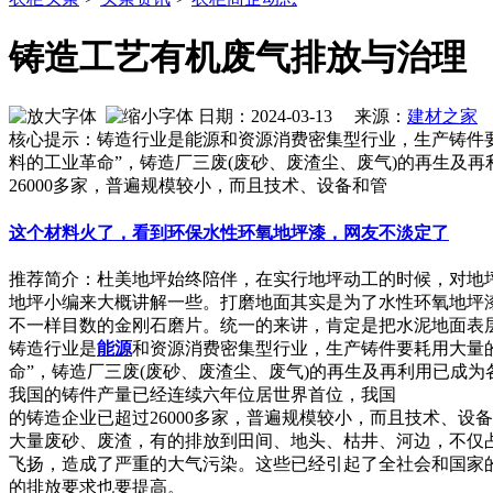
铸造工艺有机废气排放与治理
日期：2024-03-13 来源：
建材之家
作
核心提示：铸造行业是能源和资源消费密集型行业，生产铸件
料的工业革命”，铸造厂三废(废砂、废渣尘、废气)的再生
26000多家，普遍规模较小，而且技术、设备和管
这个材料火了，看到环保水性环氧地坪漆，网友不淡定了
推荐简介：杜美地坪始终陪伴，在实行地坪动工的时候，对地
地坪小编来大概讲解一些。打磨地面其实是为了水性环氧地坪
不一样目数的金刚石磨片。统一的来讲，肯定是把水泥地面表层的浮
铸造行业是
能源
和资源消费密集型行业，生产铸件要耗用大量
命”，铸造厂三废(废砂、废渣尘、废气)的再生及再利用已成为
我国的铸件产量已经连续六年位居世界首位，我国
的铸造企业已超过26000多家，普遍规模较小，而且技术、
大量废砂、废渣，有的排放到田间、地头、枯井、河边，不仅
飞扬，造成了严重的大气污染。这些已经引起了全社会和国家
的排放要求也要提高。