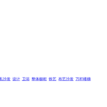
私沙发
设计
卫浴
整体橱柜
铁艺
布艺沙发
万杆楼梯