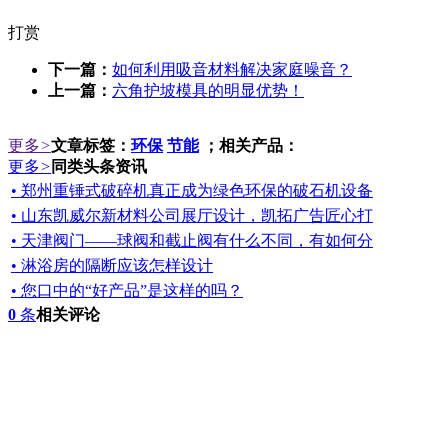
打赏
下一篇：
如何利用吸音材料解决家庭噪音？
上一篇：
六角护坡模具的明显优势！
更多
>
文章标签：
环保
节能
；相关产品：
更多
>
同类头条资讯
• 郑州重锤式破碎机真正成为绿色环保的破石机设备
• 山东凯威尔新材料公司展厅设计，凯拓广告匠心打
• 天津阀门——球阀和截止阀有什么不同，有如何分
• 淋浴房的隔断应该怎样设计
• 您口中的“好产品”是这样的吗？
0
条
相关评论