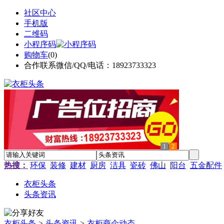
社区中心
手机版
二维码
小程序码
购物车
(
0
)
合作联系微信/QQ/电话：18923733323
1
2
热搜：
环保
装修
建材
厨房
洁具
瓷砖
佛山
阳台
五金配件
衣柜头条
头条资讯
衣柜头条
>
头条资讯
>
衣柜商企动态