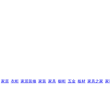
家居
衣柜
家居装修
家装
家具
橱柜
五金
板材
家具之家
家