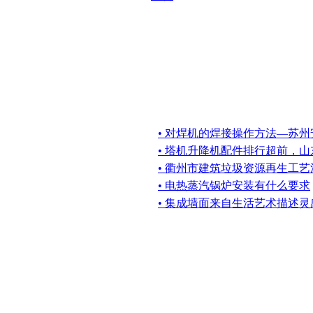
• 对焊机的焊接操作方法—苏州
• 塔机升降机配件排行超前，
• 衢州市建筑垃圾资源再生工
• 电热蒸汽锅炉安装有什么要求
• 集成墙面来自生活艺术描述