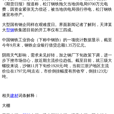
《期货日报》报道称，松汀钢铁拖欠当地供电局9700万元电
费，因资金紧张无力偿还，被当地供电局强行停电，松汀钢铁
遂宣布停产。
大型国有钢企同样在艰难度日。界面新闻记者了解到，天津某
大
型钢
铁集团目前的开工率仅有三四成。
中国钢铁工业协会（下称中钢协）的一项统计数据显示，截至
今年9月末，钢铁企业银行借贷总额1.35万亿元。
阴雨天气影响，需求未见好转，加之钢厂下旬政策下调，进一
步下挫市场信心，故近期主流价位趋低。截至目前，就三级大
螺纹来说，沙钢11月下旬价1920元/吨，当前江浙沪地区主流
价位在1797元/吨左右，市价倒挂幅度有所收窄，倒挂123元/
吨。
相关
建材
词条解释：
大棚