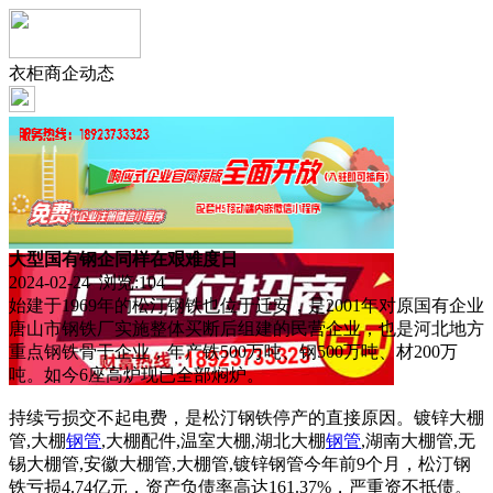
衣柜商企动态
大型国有钢企同样在艰难度日
2024-02-24 浏览:
104
始建于1969年的松汀钢铁也位于迁安，是2001年对原国有企业
唐山市钢铁厂实施整体买断后组建的民营企业，也是河北地方
重点钢铁骨干企业，年产铁500万吨、钢500万吨、材200万
吨。如今6座高炉现已全部焖炉。
持续亏损交不起电费，是松汀钢铁停产的直接原因。镀锌大棚
管,大棚
钢管
,大棚配件,温室大棚,湖北大棚
钢管
,湖南大棚管,无
锡大棚管,安徽大棚管,大棚管,镀锌钢管今年前9个月，松汀钢
铁亏损4.74亿元，资产负债率高达161.37%，严重资不抵债。