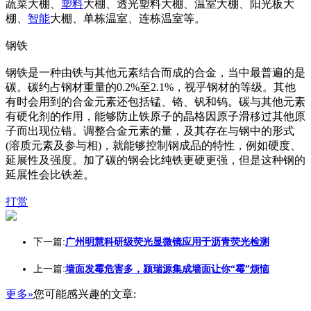
蔬菜大棚、
塑料
大棚、透光塑料大棚、温室大棚、阳光板大
棚、
智能
大棚、单栋温室、连栋温室等。
钢铁
钢铁是一种由铁与其他元素结合而成的合金，当中最普遍的是
碳。碳约占钢材重量的0.2%至2.1%，视乎钢材的等级。其他
有时会用到的合金元素还包括锰、铬、钒和钨。碳与其他元素
有硬化剂的作用，能够防止铁原子的晶格因原子滑移过其他原
子而出现位错。调整合金元素的量，及其存在与钢中的形式
(溶质元素及参与相)，就能够控制钢成品的特性，例如硬度、
延展性及强度。加了碳的钢会比纯铁更硬更强，但是这种钢的
延展性会比铁差。
打赏
下一篇:
广州明慧科研级荧光显微镜应用于沥青荧光检测
上一篇:
墙面发霉危害多，颍瑞源集成墙面让你“霉”烦恼
更多»
您可能感兴趣的文章: