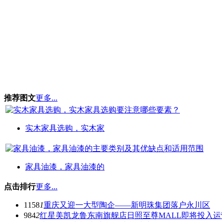
推荐图文
更多...
实木家具选购，实木家
家具油漆，家具油漆的
点击排行
更多...
1158
1
重庆又迎一大型陶企——新明珠集团落户永川区
984
2
红星美凯龙鲁东南旗舰店日照至尊MALL即将投入运