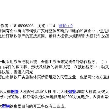
者：18168908003 浏览：
114
评论：0
年对原国有企业唐山市钢铁厂实施整体买断后组建的民营企业，也是河
松汀钢铁停产的直接原因。镀锌大棚管,大棚钢管,大棚配件,温室
一般采用液压控制系统，全部由液压来完成各种动作程序。（1
序由焊件的截面积、形状及机器的容量决定，在预热程序中，动
，当进入闪光......
业唐山市钢铁厂实施整体买断后组建的民营企业，也是河北地方重点钢
,大棚
钢管
,大棚配件,温室大棚,湖北大棚
钢管
,湖南大棚管,无锡
期货日报》报道称，松汀钢铁拖欠当地供电局9700万元电费，因
大
型钢
铁集团目前的开工率仅有三四成。