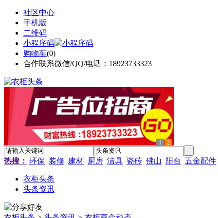
社区中心
手机版
二维码
小程序码
购物车
(
0
)
合作联系微信/QQ/电话：18923733323
1
2
热搜：
环保
装修
建材
厨房
洁具
瓷砖
佛山
阳台
五金配件
衣柜头条
头条资讯
衣柜头条
>
头条资讯
>
衣柜商企动态