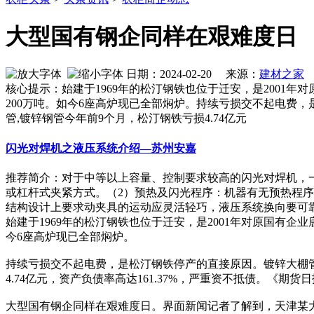
大型国有钢企同样在艰难度日
日期：2024-02-20 来源：
建材之家
作
核心提示：始建于1969年的松汀钢铁也位于迁安，是2001
200万吨。如今6座高炉现已全部焖炉。持续亏损交不起电费，是
管,镀锌钢管今年前9个月，松汀钢铁亏损4.74亿元
闪光对焊机之液压系统介绍—苏州安嘉
推荐简介：对于中等以上容量、控制要求较高的闪光对焊机，
或杠杆式夹紧方式。（2）预热及闪光程序：机器有无预热程
结构设计上要求动夹具的运动应灵活轻巧，液压系统换向要可靠快速
始建于1969年的松汀钢铁也位于迁安，是2001年对原国有企
今6座高炉现已全部焖炉。
持续亏损交不起电费，是松汀钢铁停产的直接原因。镀锌大棚管
4.74亿元，资产负债率高达161.37%，严重资不抵债。《
大型国有钢企同样在艰难度日。界面新闻记者了解到，天津某