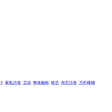
计
家私沙发
卫浴
整体橱柜
铁艺
布艺沙发
万杆楼梯