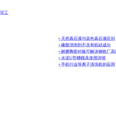
完工
• 天然真石漆与染色真石漆区别
• 橡胶消泡剂不含有机硅成分
• 耐磨陶瓷衬板可解决钢铁厂
• 水泥U型槽模具使用详情
• 手机行业等离子清洗机的应用