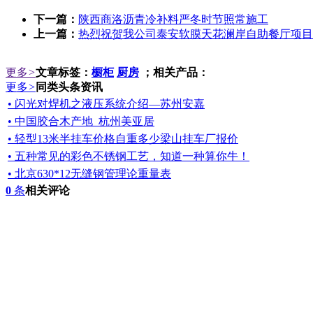
下一篇：
陕西商洛沥青冷补料严冬时节照常施工
上一篇：
热烈祝贺我公司泰安软膜天花澜岸自助餐厅项目
更多
>
文章标签：
橱柜
厨房
；相关产品：
更多
>
同类头条资讯
• 闪光对焊机之液压系统介绍—苏州安嘉
• 中国胶合木产地_杭州美亚居
• 轻型13米半挂车价格自重多少梁山挂车厂报价
• 五种常见的彩色不锈钢工艺，知道一种算你牛！
• 北京630*12无缝钢管理论重量表
0
条
相关评论