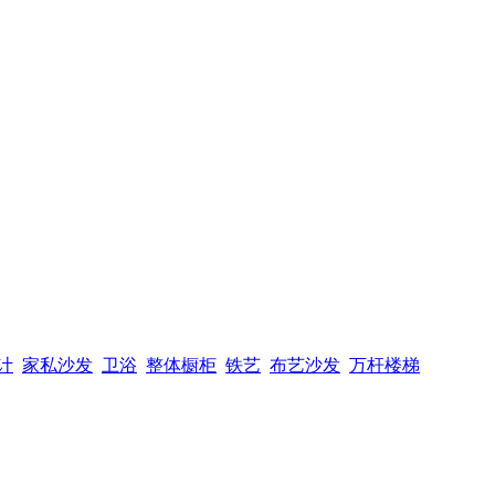
计
家私沙发
卫浴
整体橱柜
铁艺
布艺沙发
万杆楼梯