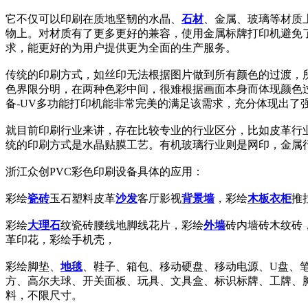
它不仅可以印刷在质地坚韧的水晶、
石材
、金属、玻璃等材质
物上。对材质有了更多更好的兼容，使用金属标牌打印机避免
求，能更好的为用户提供更为全面的生产服务。
传统的印刷方式，如丝印无法根据图片做到所有颜色的过渡，
色界限分明，在两种色彩中间，很难根据画面本身而体现颜色
备-UV多功能打印机能非常完美的满足该需求，充分体现出
就目前印刷行业来讲，存在比较专业的行业区分，比如皮革行
统的印刷方式是水晶贴膜工艺。有机玻璃行业则是网印，金属
浙江众创PVC彩色印刷设备具体的应用：
彩绘
瓷砖
玉石塑料皮革
沙发
客厅影视
背景墙
，彩绘
木板
衣柜
推
彩绘
大理石
纹瓷砖腰线地脚线花片，彩绘
外墙
砖内墙砖木纹砖
革印花，彩绘手机壳，
彩绘脚垫、
地毯
、鞋子、箱包、移动硬盘、移动电源、U盘、
方、高尔夫球、开关面板、玩具、文具盒、标识标牌、工牌、胸
料，不限尺寸。