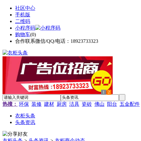
社区中心
手机版
二维码
小程序码
购物车
(
0
)
合作联系微信/QQ/电话：18923733323
1
2
热搜：
环保
装修
建材
厨房
洁具
瓷砖
佛山
阳台
五金配件
衣柜头条
头条资讯
衣柜头条
>
头条资讯
>
衣柜商企动态