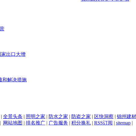
营
等国家出口大增
难和解决措施
|
全景头条
|
照明之家
|
防水之家
|
防盗之家
|
区快洞察
|
锦州建
|
网站地图
|
排名推广
|
广告服务
|
积分换礼
|
RSS订阅
|
sitemap
|