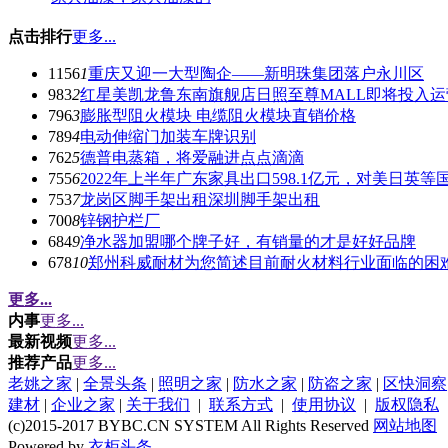
点击排行
更多...
1156
1
重庆又迎一大型陶企——新明珠集团落户永川区
983
2
红星美凯龙鲁东南旗舰店日照至尊MALL即将投入运
796
3
膨胀型阻火模块 电缆阻火模块直销价格
789
4
电动伸缩门加装车牌识别
762
5
德普电蒸箱，将爱融进点点滴滴
755
6
2022年上半年广东家具出口598.1亿元，对美日英
753
7
龙岗区脚手架出租深圳脚手架出租
700
8
锌钢护栏厂
684
9
净水器加盟哪个牌子好，有销量的才是好好品牌
678
10
郑州科威耐材为您简述目前耐火材料行业面临的困
更多...
内事
更多...
最新视频
更多...
推荐产品
更多...
老姚之家
|
全景头条
|
照明之家
|
防水之家
|
防盗之家
|
区快洞察
建材
|
企业之家
|
关于我们
|
联系方式
|
使用协议
|
版权隐私
(c)2015-2017 BYBC.CN SYSTEM All Rights Reserved
网站地图
Powered by
衣柜头条