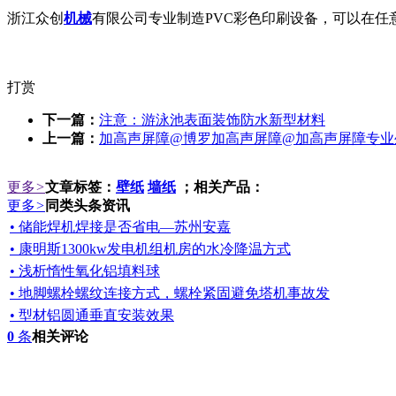
浙江众创
机械
有限公司专业制造PVC彩色印刷设备，可以在
打赏
下一篇：
注意：游泳池表面装饰防水新型材料
上一篇：
加高声屏障@博罗加高声屏障@加高声屏障专业
更多
>
文章标签：
壁纸
墙纸
；相关产品：
更多
>
同类头条资讯
• 储能焊机焊接是否省电—苏州安嘉
• 康明斯1300kw发电机组机房的水冷降温方式
• 浅析惰性氧化铝填料球
• 地脚螺栓螺纹连接方式，螺栓紧固避免塔机事故发
• 型材铝圆通垂直安装效果
0
条
相关评论