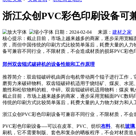
浙江众创PVC彩色印刷设备可
日期：2024-02-04 来源：
建材之家
作
核心提示：截止目前，市场上越来越多的商家，逐步采用宽幅面
求，而但中国传统的印刷方式比较简单落后，耗费大量的人力物
备可兼容不同行业，不限材质，不会造成材质的损坏PVC彩色印
郑州双齿辊式破碎机的设备性能和工作原理
推荐简介：双齿辊破碎机由两台电机带动两个辊子进行工作，
磨剪力来破碎物料。双齿辊破碎机适用于烧结矿、煤炭、水泥
脆性和松软物料的粗、中碎。双齿辊破碎机适用物料：煤炭 氧化钙 焦炭
截止目前，市场上越来越多的商家，逐步采用宽幅面PVC数码
传统的印刷方式比较简单落后，耗费大量的人力物力财力和人
浙江众创PVC彩色印刷设备可兼容不同行业，不限材质，不会
PVC彩色印刷设备----可以在皮革、PVC、纺织
布料
、有机
玻璃
刷机，它不需要制版、套色和复杂的晒板程序，不会对材质造