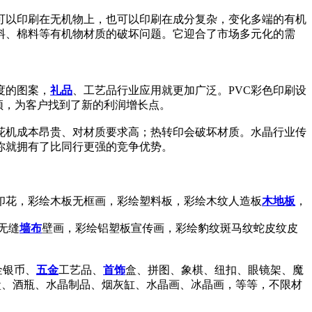
可以印刷在无机物上，也可以印刷在成分复杂，变化多端的有机
料、棉料等有机物材质的破坏问题。它迎合了市场多元化的需
度的图案，
礼品
、工艺品行业应用就更加广泛。PVC彩色印刷设
颈，为客户找到了新的利润增长点。
花机成本昂贵、对材质要求高；热转印会破坏材质。水晶行业传
你就拥有了比同行更强的竞争优势。
印花，彩绘木板无框画，彩绘塑料板，彩绘木纹人造板
木地板
，
无缝
墙布
壁画，彩绘铝塑板宣传画，彩绘豹纹斑马纹蛇皮纹皮
金银币、
五金
工艺品、
首饰
盒、拼图、象棋、纽扣、眼镜架、魔
盒、酒瓶、水晶制品、烟灰缸、水晶画、冰晶画，等等，不限材