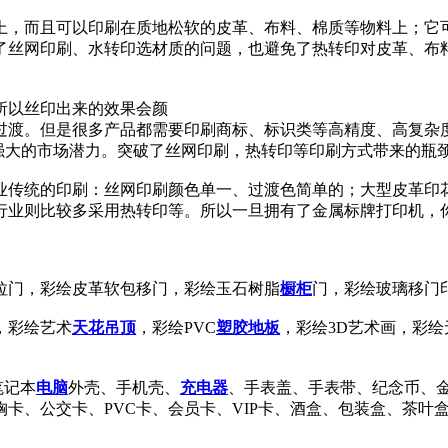
上，而且可以印刷在质地松软的皮革、布料、棉质等物料上；它
了丝网印刷、水转印选材质的问题，也避免了热转印对皮革、布
所以丝印出来的效果会颜
过渡。但是很多产品都需要印刷商标、标识类等高精度、高复杂
了强大的市场潜力。突破了丝网印刷，热转印等印刷方式带来的瓶
业传统的印刷：丝网印刷颜色单一、过渡色简单的；大型皮革印
行业则比较多采用热转印等。所以一旦拥有了金属标牌打印机，
拉门，彩绘皮革软包移门，彩绘玉石树脂
橱柜
门，彩绘玻璃移门
，彩绘艺术
天花
吊顶
，彩绘PVC
塑胶
地板
，彩绘3D艺术画，彩绘
笔记本
电脑
外壳、手机壳、
充电器
、手表盖、手表带、纪念币、
卡、公交卡、PVC卡、会员卡、VIP卡、酒盒、包装盒、茶叶