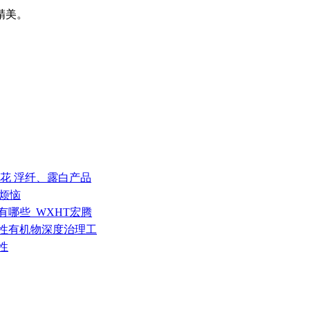
精美。
 料花 浮纤、露白产品
”烦恼
有哪些_WXHT宏腾
发性有机物深度治理工
性