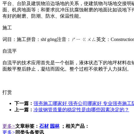
平台、台阶及建筑物沿边场地的关系，使建筑物与场地交接明
面、机房地面等；和要求抗冲压抗腐蚀耐磨的地面比如说地下
有好的耐磨、防潮、防水、保温性能。
施工
词目：施工拼音：shī gōng注音：ㄕㄧ ㄍㄨㄙ英文：Constr
自流平
自流平的技术应用首先是一个创新，液体状态下的地坪材料在
面般平整后静止，凝结而固化。整个过程不依赖于人力抹刮。
打赏
下一篇：
强夯施工哪家好 强夯公司哪家好 专业强夯施工队 TEL 
上一篇：
冷拔钢管质量的稳定性是由哪些因素决定的？
更多
>
文章标签：
石材
园林
；相关产品：
更多
>
同类头条资讯