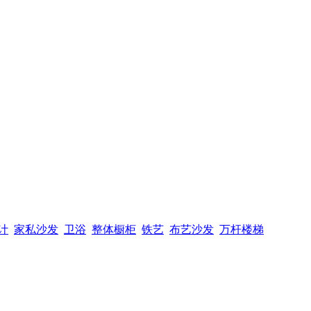
计
家私沙发
卫浴
整体橱柜
铁艺
布艺沙发
万杆楼梯