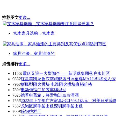
推荐图文
更多...
实木家具选购，实木家
家具油漆，家具油漆的
点击排行
更多...
1156
1
重庆又迎一大型陶企——新明珠集团落户永川区
983
2
红星美凯龙鲁东南旗舰店日照至尊MALL即将投入运
796
3
膨胀型阻火模块 电缆阻火模块直销价格
789
4
电动伸缩门加装车牌识别
762
5
德普电蒸箱，将爱融进点点滴滴
755
6
2022年上半年广东家具出口598.1亿元，对美日英
753
7
龙岗区脚手架出租深圳脚手架出租
700
8
锌钢护栏厂