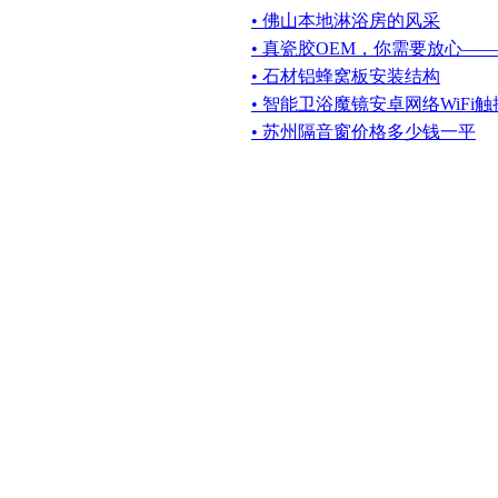
• 佛山本地淋浴房的风采
• 真瓷胶OEM，你需要放心—
• 石材铝蜂窝板安装结构
• 智能卫浴魔镜安卓网络WiFi
• 苏州隔音窗价格多少钱一平