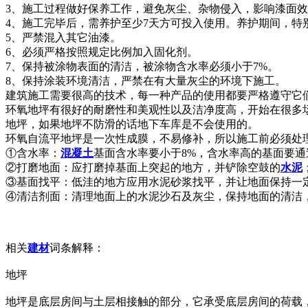
3、施工过程做好保养工作，避免灰尘、杂物侵入，影响漆面
4、施工完毕后，需养护至少7天方可投入使用。养护期间，特
5、严禁混入其它油漆。
6、必须严格按照规定比例加入固化剂。
7、保持被涂物表面的清洁，被涂物含水率必须小于7%。
8、保持涂装环境清洁，严禁在有大量灰尘的环境下施工。
建筑施工需要很高的技术，每一种产品的使用都要严格遵守它
环氧地坪有很好的耐磨性和美观性以及洁净度高，开始在很多
地坪，如果地坪不防滑的话地下车库是不会使用的。
环氧自流平地坪是一次性成膜，不易修补，所以施工前必须处
①含水率：
混凝土
基面含水率要小于8%，含水率高的基面要
②打磨地面：应打磨掉基面上突起的地方，并铲除空鼓的
水泥
③基面找平：低洼的地方应用水泥砂浆找平，并让地面保持一
④清洁剂面：清理地面上的水泥沙石及灰尘，保持地面的清洁
相关
建材
词条解释：
地坪
地坪是底层房间与土层相接触的部分，它承受底层房间的荷载