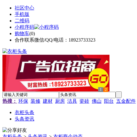
社区中心
手机版
二维码
小程序码
购物车
(
0
)
合作联系微信/QQ/电话：18923733323
1
2
热搜：
环保
装修
建材
厨房
洁具
瓷砖
佛山
阳台
五金配件
衣柜头条
头条资讯
衣柜头条
>
头条资讯
>
衣柜商企动态