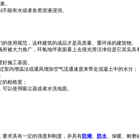
效果。
别不能有水或者各类溶液浸润。
们的使用规范，这样建筑的成品才是高质量、重环保的建筑物。
场所被大力推广，环氧地坪表面看上去很光滑洁净但是它其实具
理好施工基面。
通过室内增温法或通风增加空气流通速度来带走混凝土中的水分；
；
定的粗糙度；
，可以使用吸尘器或者水洗地面。
，要求具有一定的强度和刚度，并具有
防潮
、
防水
、保暖、耐磨