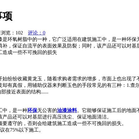
事项
浏览：
102
评论：0
漆是环氧树脂中的一种，它广泛适用在建筑施工中，是一种环保
填补，保证自流平的表面效果及防裂；同时，该产品还可以对基
工造成一些不可挽回的损失
开始纷纷收藏黄龙玉，随着求购者需求的增多，市面上也出现了
皮却有真假，用辅助仪器来判断玉色的手段常见的有三种：1.查
近表面的结构......
工中，是一种
环保
无公害的
油漆
涂料
。它能够保证施工后的地面
该产品还可以对基层进行高压洗尘、保证地面清洁。
须要遵守的，否则会给建筑施工造成一些不可挽回的损失。
议在75%以下施工。