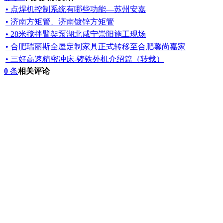
• 点焊机控制系统有哪些功能—苏州安嘉
• 济南方矩管、济南镀锌方矩管
• 28米搅拌臂架泵湖北咸宁崇阳施工现场
• 合肥瑞丽斯全屋定制家具正式转移至合肥馨尚嘉家
• 三好高速精密冲床-铸铁外机介绍篇（转载）
0
条
相关评论