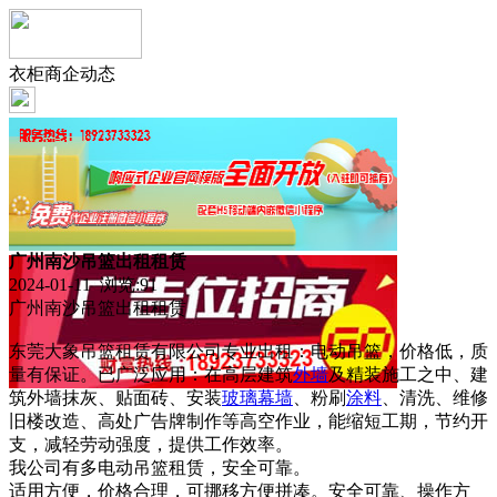
衣柜商企动态
广州南沙吊篮出租租赁
2024-01-11 浏览:
91
广州南沙吊篮出租租赁
东莞大象吊篮租赁有限公司专业出租：电动吊篮，价格低，质
量有保证。已广泛应用：在高层建筑
外墙
及精装施工之中、建
筑外墙抹灰、贴面砖、安装
玻璃
幕墙
、粉刷
涂料
、清洗、维修
旧楼改造、高处广告牌制作等高空作业，能缩短工期，节约开
支，减轻劳动强度，提供工作效率。
我公司有多电动吊篮租赁，安全可靠。
适用方便，价格合理，可挪移方便拼凑。安全可靠、操作方