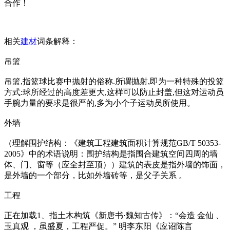
合作！
相关
建材
词条解释：
吊篮
吊篮,指篮球比赛中抛射的俗称.所谓抛射,即为一种特殊的投篮
方式:球所经过的高度差更大,这样可以防止封盖,但这对运动员
手腕力量的要求是很严的,多为小个子运动员所使用。
外墙
（理解围护结构：《建筑工程建筑面积计算规范GB/T 50353-
2005》中的术语说明：围护结构是指围合建筑空间四周的墙
体、门、窗等（应全封至顶））建筑的表皮是指外墙的饰面，
是外墙的一个部分，比如外墙砖等，是父子关系 。
工程
正在加载1、指土木构筑《新唐书·魏知古传》：“会造 金仙 、
玉真观 ，虽盛夏，工程严促。” 明李东阳《应诏陈言