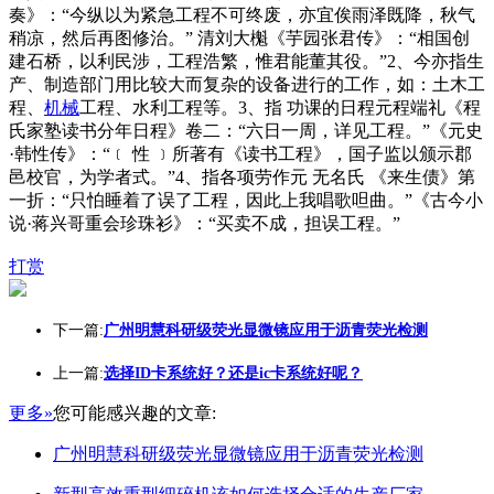
奏》：“今纵以为紧急工程不可终废，亦宜俟雨泽既降，秋气
稍凉，然后再图修治。” 清刘大櫆《芋园张君传》：“相国创
建石桥，以利民涉，工程浩繁，惟君能董其役。”2、今亦指生
产、制造部门用比较大而复杂的设备进行的工作，如：土木工
程、
机械
工程、水利工程等。3、指 功课的日程元程端礼《程
氏家塾读书分年日程》卷二：“六日一周，详见工程。”《元史
·韩性传》：“﹝ 性 ﹞所著有《读书工程》，国子监以颁示郡
邑校官，为学者式。”4、指各项劳作元 无名氏 《来生债》第
一折：“只怕睡着了误了工程，因此上我唱歌呾曲。”《古今小
说·蒋兴哥重会珍珠衫》：“买卖不成，担误工程。”
打赏
下一篇:
广州明慧科研级荧光显微镜应用于沥青荧光检测
上一篇:
选择ID卡系统好？还是ic卡系统好呢？
更多»
您可能感兴趣的文章:
广州明慧科研级荧光显微镜应用于沥青荧光检测