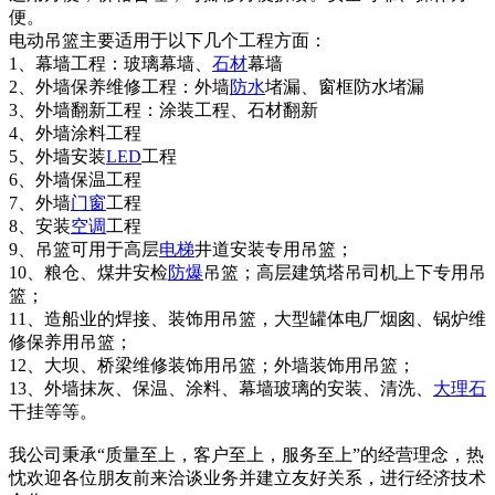
便。
电动吊篮主要适用于以下几个工程方面：
1、幕墙工程：玻璃幕墙、
石材
幕墙
2、外墙保养维修工程：外墙
防水
堵漏、窗框防水堵漏
3、外墙翻新工程：涂装工程、石材翻新
4、外墙涂料工程
5、外墙安装
LED
工程
6、外墙保温工程
7、外墙
门窗
工程
8、安装
空调
工程
9、吊篮可用于高层
电梯
井道安装专用吊篮；
10、粮仓、煤井安检
防爆
吊篮；高层建筑塔吊司机上下专用吊
篮；
11、造船业的焊接、装饰用吊篮，大型罐体电厂烟囪、锅炉维
修保养用吊篮；
12、大坝、桥梁维修装饰用吊篮；外墙装饰用吊篮；
13、外墙抹灰、保温、涂料、幕墙玻璃的安装、清洗、
大理石
干挂等等。
我公司秉承“质量至上，客户至上，服务至上”的经营理念，热
忱欢迎各位朋友前来洽谈业务并建立友好关系，进行经济技术