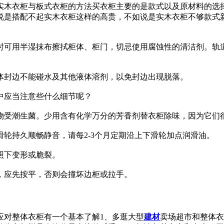
实木衣柜与板式衣柜的方法买衣柜主要的是款式以及原材料的选
说是搭配不起实木衣柜这样的高贵，不如说是实木衣柜不够款式
时可用半湿抹布擦拭柜体、柜门，切忌使用腐蚀性的清洁剂。轨
体封边不能碰水及其他液体溶剂，以免封边出现脱落。
物受潮生菌。少用含有化学万分的芳香剂替衣柜除味，因为它们
轮持久顺畅静音，请每2-3个月定期沿上下滑轮加点润滑油。
照下变形或脆裂。
，应先按平，否则会撞坏边柜或拉手。
应对整体衣柜有一个基本了解1、多逛大型
建材
卖场超市和整体衣