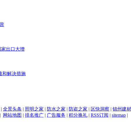
营
等国家出口大增
难和解决措施
|
全景头条
|
照明之家
|
防水之家
|
防盗之家
|
区快洞察
|
锦州建
|
网站地图
|
排名推广
|
广告服务
|
积分换礼
|
RSS订阅
|
sitemap
|