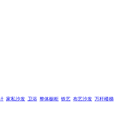
计
家私沙发
卫浴
整体橱柜
铁艺
布艺沙发
万杆楼梯