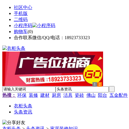
社区中心
手机版
二维码
小程序码
购物车
(
0
)
合作联系微信/QQ/电话：18923733323
1
2
热搜：
环保
装修
建材
厨房
洁具
瓷砖
佛山
阳台
五金配件
衣柜头条
头条资讯
衣柜头条
>
头条资讯
>
家居装修知识