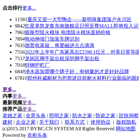
点击排行
更多...
1158
1
重庆又迎一大型陶企——新明珠集团落户永川区
984
2
红星美凯龙鲁东南旗舰店日照至尊MALL即将投入运
796
3
膨胀型阻火模块 电缆阻火模块直销价格
789
4
电动伸缩门加装车牌识别
763
5
德普电蒸箱，将爱融进点点滴滴
755
6
2022年上半年广东家具出口598.1亿元，对美日英
753
7
龙岗区脚手架出租深圳脚手架出租
701
8
锌钢护栏厂
684
9
净水器加盟哪个牌子好，有销量的才是好好品牌
678
10
郑州科威耐材为您简述目前耐火材料行业面临的困
更多...
内事
更多...
最新视频
更多...
推荐产品
更多...
老姚之家
|
全景头条
|
照明之家
|
防水之家
|
防盗之家
|
区快洞察
建材
|
企业之家
|
关于我们
|
联系方式
|
使用协议
|
版权隐私
(c)2015-2017 BYBC.CN SYSTEM All Rights Reserved
网站地图
Powered by
衣柜头条