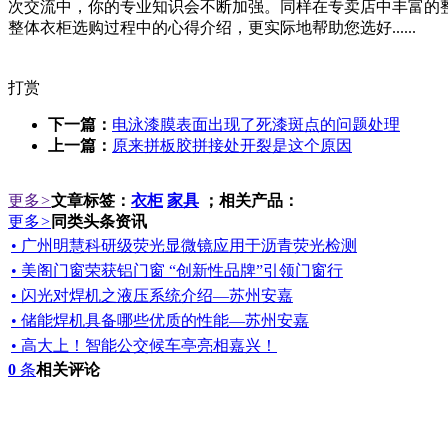
次交流中，你的专业知识会不断加强。同样在专卖店中丰富的
整体衣柜选购过程中的心得介绍，更实际地帮助您选好......
打赏
下一篇：
电泳漆膜表面出现了死漆斑点的问题处理
上一篇：
原来拼板胶拼接处开裂是这个原因
更多
>
文章标签：
衣柜
家具
；相关产品：
更多
>
同类头条资讯
• 广州明慧科研级荧光显微镜应用于沥青荧光检测
• 美阁门窗荣获铝门窗 “创新性品牌”引领门窗行
• 闪光对焊机之液压系统介绍—苏州安嘉
• 储能焊机具备哪些优质的性能—苏州安嘉
• 高大上！智能公交候车亭亮相嘉兴！
0
条
相关评论